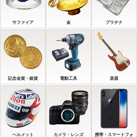
サファイア
金
プラチナ
記念金貨・銀貨
電動工具
楽器
ヘルメット
カメラ・レンズ
携帯・スマートフォ