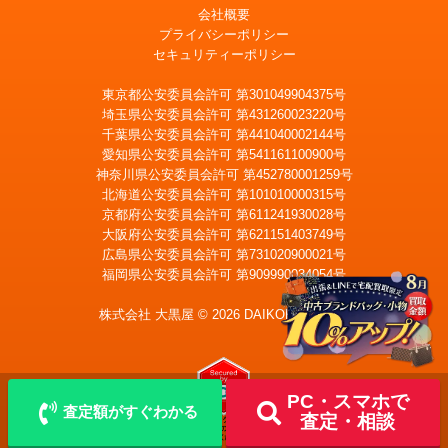
会社概要
プライバシーポリシー
セキュリティーポリシー
東京都公安委員会許可 第301049904375号
埼玉県公安委員会許可 第431260023220号
千葉県公安委員会許可 第441040002144号
愛知県公安委員会許可 第541161100900号
神奈川県公安委員会許可 第452780001259号
北海道公安委員会許可 第101010000315号
京都府公安委員会許可 第611241930028号
大阪府公安委員会許可 第621151403749号
広島県公安委員会許可 第731020900021号
福岡県公安委員会許可 第909990034054号
LINE
メール査定
査定
株式会社 大黒屋 © 2026 DAIKOKUYA, Inc.
出張買取
宅配買取を申込む
PC・スマホで
査定額がすぐわかる
査定・相談