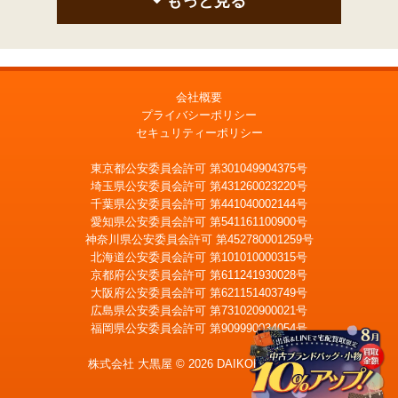
もっと見る
会社概要
プライバシーポリシー
セキュリティーポリシー
東京都公安委員会許可 第301049904375号
埼玉県公安委員会許可 第431260023220号
千葉県公安委員会許可 第441040002144号
愛知県公安委員会許可 第541161100900号
神奈川県公安委員会許可 第452780001259号
北海道公安委員会許可 第101010000315号
京都府公安委員会許可 第611241930028号
大阪府公安委員会許可 第621151403749号
広島県公安委員会許可 第731020900021号
福岡県公安委員会許可 第909990034054号
LINE
メール査定
査定
株式会社 大黒屋 © 2026 DAIKOKUYA, Inc.