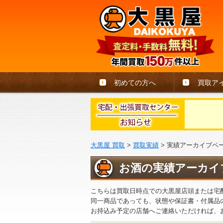
初めての方へ
買取ア
大黒屋 買取
>
買取実績
>
実績アーカイブペ
お酒の実績アーカイ
こちらは買取日時点での大黒屋店頭または宅
同一商品であっても、状態や保証書・付属品
お持込み予定の店舗へご連絡いただければ、