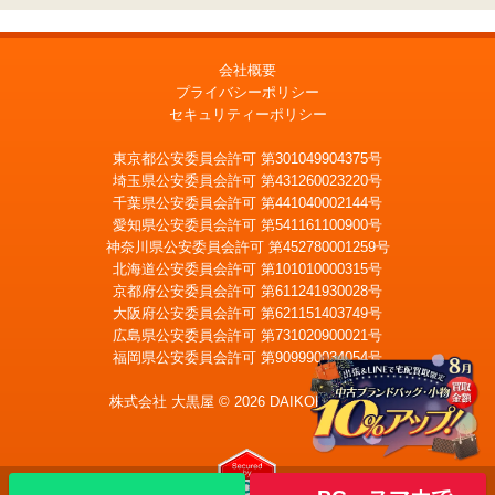
会社概要
プライバシーポリシー
セキュリティーポリシー
東京都公安委員会許可 第301049904375号
埼玉県公安委員会許可 第431260023220号
千葉県公安委員会許可 第441040002144号
愛知県公安委員会許可 第541161100900号
神奈川県公安委員会許可 第452780001259号
北海道公安委員会許可 第101010000315号
京都府公安委員会許可 第611241930028号
大阪府公安委員会許可 第621151403749号
広島県公安委員会許可 第731020900021号
福岡県公安委員会許可 第909990034054号
LINE
メール査定
査定
株式会社 大黒屋 © 2026 DAIKOKUYA, Inc.
出張買取
宅配買取を申込む