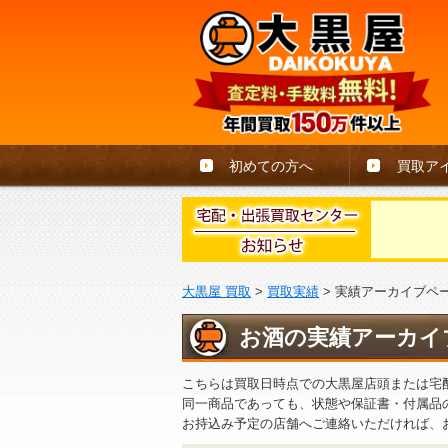
初めての方へ
買取ア
大黒屋 買取
>
買取実績
>
実績アーカイブペ
お酒の実績アーカイ
こちらは買取日時点での大黒屋店頭または宅
同一商品であっても、状態や保証書・付属品
お持込み予定の店舗へご連絡いただければ、