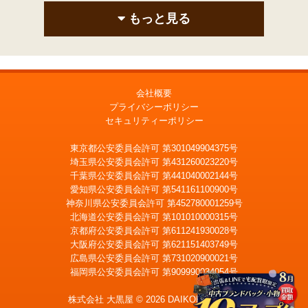
もっと見る
会社概要
プライバシーポリシー
セキュリティーポリシー
東京都公安委員会許可 第301049904375号
埼玉県公安委員会許可 第431260023220号
千葉県公安委員会許可 第441040002144号
愛知県公安委員会許可 第541161100900号
神奈川県公安委員会許可 第452780001259号
北海道公安委員会許可 第101010000315号
京都府公安委員会許可 第611241930028号
大阪府公安委員会許可 第621151403749号
広島県公安委員会許可 第731020900021号
福岡県公安委員会許可 第909990034054号
LINE
メール査定
査定
株式会社 大黒屋 © 2026 DAIKOKUYA, Inc.