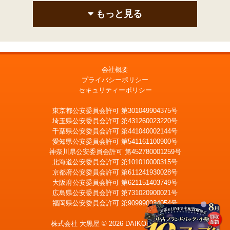
もっと見る
会社概要
プライバシーポリシー
セキュリティーポリシー
東京都公安委員会許可 第301049904375号
埼玉県公安委員会許可 第431260023220号
千葉県公安委員会許可 第441040002144号
愛知県公安委員会許可 第541161100900号
神奈川県公安委員会許可 第452780001259号
北海道公安委員会許可 第101010000315号
京都府公安委員会許可 第611241930028号
大阪府公安委員会許可 第621151403749号
広島県公安委員会許可 第731020900021号
福岡県公安委員会許可 第909990034054号
LINE
メール査定
査定
株式会社 大黒屋 © 2026 DAIKOKUYA, Inc.