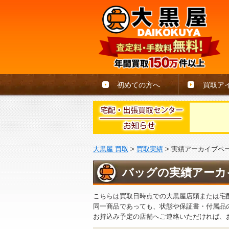
初めての方へ
買取ア
大黒屋 買取
>
買取実績
>
実績アーカイブペ
バッグの実績アーカ
こちらは買取日時点での大黒屋店頭または宅
同一商品であっても、状態や保証書・付属品
お持込み予定の店舗へご連絡いただければ、