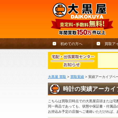
初めての方へ
買取ア
大黒屋 買取
>
買取実績
>
実績アーカイブペ
時計の実績アーカイ
こちらは買取日時点での大黒屋店頭または宅
同一商品であっても、状態や保証書・付属品
お持込み予定の店舗へご連絡いただければ、