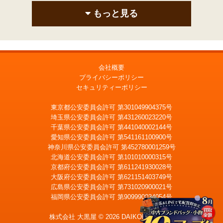
もっと見る
会社概要
プライバシーポリシー
セキュリティーポリシー
東京都公安委員会許可 第301049904375号
埼玉県公安委員会許可 第431260023220号
千葉県公安委員会許可 第441040002144号
愛知県公安委員会許可 第541161100900号
神奈川県公安委員会許可 第452780001259号
北海道公安委員会許可 第101010000315号
京都府公安委員会許可 第611241930028号
大阪府公安委員会許可 第621151403749号
広島県公安委員会許可 第731020900021号
福岡県公安委員会許可 第909990034054号
LINE
メール査定
査定
株式会社 大黒屋 © 2026 DAIKOKUYA, Inc.