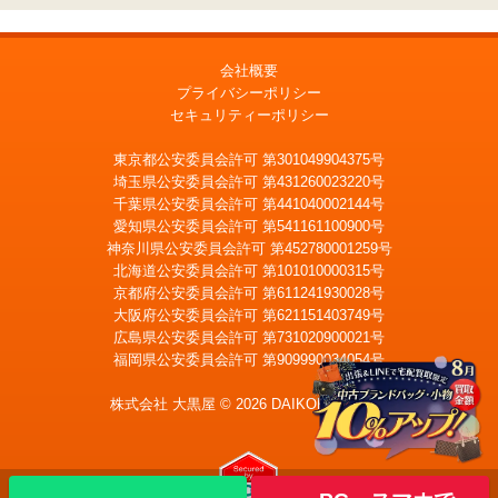
会社概要
プライバシーポリシー
セキュリティーポリシー
東京都公安委員会許可 第301049904375号
埼玉県公安委員会許可 第431260023220号
千葉県公安委員会許可 第441040002144号
愛知県公安委員会許可 第541161100900号
神奈川県公安委員会許可 第452780001259号
北海道公安委員会許可 第101010000315号
京都府公安委員会許可 第611241930028号
大阪府公安委員会許可 第621151403749号
広島県公安委員会許可 第731020900021号
福岡県公安委員会許可 第909990034054号
LINE
メール査定
査定
株式会社 大黒屋 © 2026 DAIKOKUYA, Inc.
出張買取
宅配買取を申込む