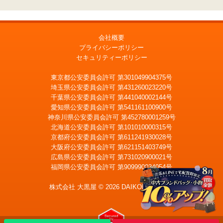
会社概要
プライバシーポリシー
セキュリティーポリシー
東京都公安委員会許可 第301049904375号
埼玉県公安委員会許可 第431260023220号
千葉県公安委員会許可 第441040002144号
愛知県公安委員会許可 第541161100900号
神奈川県公安委員会許可 第452780001259号
北海道公安委員会許可 第101010000315号
京都府公安委員会許可 第611241930028号
大阪府公安委員会許可 第621151403749号
広島県公安委員会許可 第731020900021号
福岡県公安委員会許可 第909990034054号
LINE
メール査定
査定
株式会社 大黒屋 © 2026 DAIKOKUYA, Inc.
出張買取
宅配買取を申込む