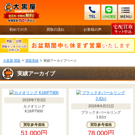
初めての方
買取の流れ
お客様の声
>
>
大黒屋 買取
買取実績
実績アーカイブページ
実績アーカイブ
2026年7月3日
2026年6月21日
カメオリング
K18/PT900
ブラックオパールリング
3.82ct
買取参考価格
買取参考価格
51,000円
78,000円