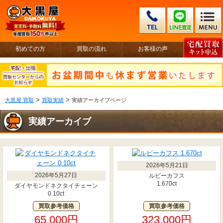
初めての方
買取の流れ
お客様の声
>
>
大黒屋 買取
買取実績
実績アーカイブページ
実績アーカイブ
2026年5月21日
2026年5月27日
ルビーカフス
1.670ct
ダイヤモンドネクタイチェーン
0.10ct
買取参考価格
買取参考価格
65,000円
323,000円