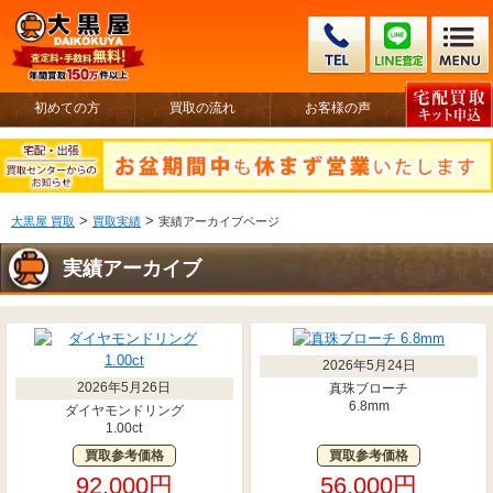
初めての方
買取の流れ
お客様の声
>
>
大黒屋 買取
買取実績
実績アーカイブページ
実績アーカイブ
2026年5月24日
2026年5月26日
真珠ブローチ
6.8mm
ダイヤモンドリング
1.00ct
買取参考価格
買取参考価格
92,000円
56,000円