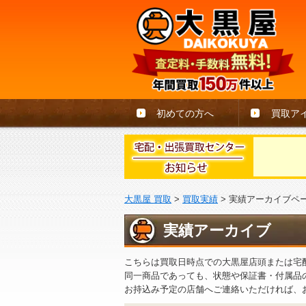
初めての方へ
買取ア
大黒屋 買取
>
買取実績
>
実績アーカイブペ
実績アーカイブ
こちらは買取日時点での大黒屋店頭または宅
同一商品であっても、状態や保証書・付属品
お持込み予定の店舗へご連絡いただければ、