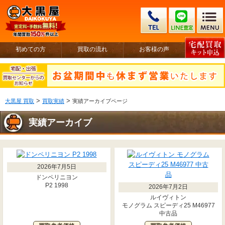
初めての方
買取の流れ
お客様の声
>
>
大黒屋 買取
買取実績
実績アーカイブページ
実績アーカイブ
2026年7月5日
ドンペリニヨン
P2 1998
2026年7月2日
ルイヴィトン
モノグラム スピーディ25 M46977
中古品