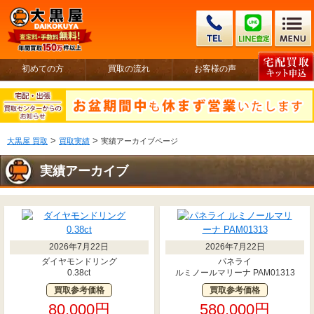
初めての方
買取の流れ
お客様の声
>
>
大黒屋 買取
買取実績
実績アーカイブページ
実績アーカイブ
2026年7月22日
2026年7月22日
ダイヤモンドリング
パネライ
0.38ct
ルミノールマリーナ PAM01313
買取参考価格
買取参考価格
80,000円
580,000円