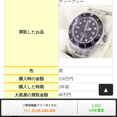
ディープシー
買取したお品
色
黒
購入時の金額
120万円
購入した時期
2年前
▲
80万円
大黒屋の買取金額
LINE
ご売却相談フリーダイヤル
TEL
0120-188-300
LINE査定