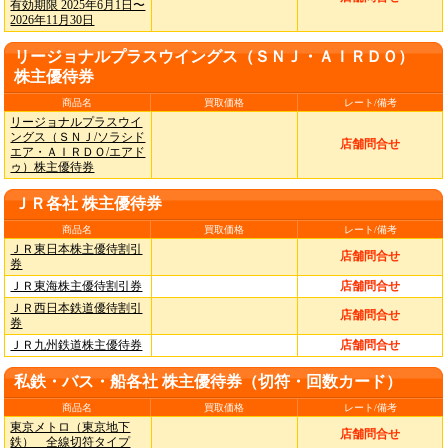
有効期限 2025年6月1日〜
2026年11月30日
リージョナルプラスウイングス（ＳＮＪ・ＡＩＲＤＯ）
株主優待券
商品名
買取価格
レート/備考
リージョナルプラスウイ
ングス（ＳＮＪ/ソラシド
店舗問合せ
エア・ＡＩＲＤＯ/エアド
ゥ）株主優待券
ＪＲ各社 株主優待券
商品名
買取価格
レート/備考
ＪＲ東日本株主優待割引
店舗問合せ
券
ＪＲ東海株主優待割引券
店舗問合せ
ＪＲ西日本鉄道優待割引
店舗問合せ
券
ＪＲ九州鉄道株主優待券
店舗問合せ
私鉄・バス・船各社 株主優待券（切符・回数カード）
商品名
買取価格
レート/備考
東京メトロ（東京地下
店舗問合せ
鉄） 全線切符タイプ