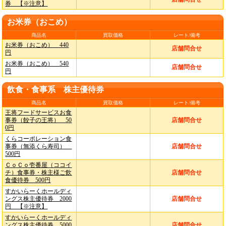
券 【※注意】
お米券（おこめ）
商品名
買取価格
レート/備考
お米券（おこめ） 440
店舗問合せ
円
お米券（おこめ） 540
店舗問合せ
円
飲食・食事系 株主優待券
商品名
買取価格
レート/備考
王将フードサービスお食
事券（餃子の王将） 50
店舗問合せ
0円
くらコーポレーション食
事券（無添くら寿司）
店舗問合せ
500円
ＣｏＣｏ壱番屋（ココイ
チ）食事券・株主様ご飲
店舗問合せ
食優待券 500円
すかいらーくホールディ
ングス株主優待券 2000
店舗問合せ
円 【※注意】
すかいらーくホールディ
ングス株主優待券 5000
店舗問合せ