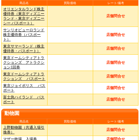
商品名
買取価格
レート/備考
オリエンタルランド株主
優待券（東京ディズニー
店舗問合せ
ランド・東京ディズニー
シー パスポート）
サンリオピューロランド
株主優待券（パスポー
店舗問合せ
ト）
東京サマーランド（株主
店舗問合せ
優待券・パスポート）
東京ドームシティアトラ
クションズ アトラクシ
店舗問合せ
ョン1回券
東京ドームシティアトラ
店舗問合せ
クションズ パスポート
東京ジョイポリス パス
店舗問合せ
ポート
富士急ハイランド パス
店舗問合せ
ポート
動物園
商品名
買取価格
レート/備考
上野動物園（共通入場引
店舗問合せ
換券）
マザー牧場 入場券
店舗問合せ