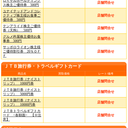
ロイヤルホールディング
店舗問合せ
ス株主ご優待券 500円
ユナイテッドアンドコレ
クティブ株主様お食事ご
店舗問合せ
優待券 500円
テンアライド株主ご優待
店舗問合せ
券（天狗） 500円
グルメ杵屋株主優待お食
店舗問合せ
事券 500円
サッポロライオン株主様
ご優待割引券 20％ＯＦ
店舗問合せ
Ｆ
ＪＴＢ旅行券・トラベルギフトカード
商品名
買取価格
レート/備考
ＪＴＢ旅行券（ナイスト
店舗問合せ
リップ） 1000円券
ＪＴＢ旅行券（ナイスト
店舗問合せ
リップ） 5000円券
ＪＴＢ旅行券（ナイスト
店舗問合せ
リップ） 10000円券
ＪＴＢトラベルギフトカ
ード <各額面> 【※注
店舗問合せ
意】