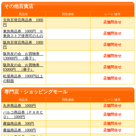
その他百貨店
商品名
買取価格
レート/備考
京急百貨店商品券 1000
店舗問合せ
円
東急商品券 1000円 ※
店舗問合せ
東急ストア使用可のもの
阪急百貨店商品券 1000
店舗問合せ
円
阪急友の会 お買物券
店舗問合せ
130000円 （冊子）
阪急友の会 お買物券
店舗問合せ
65000円 （冊子）
松屋商品券 1000円以上
店舗問合せ
の額面
専門店・ショッピングモール
商品名
買取価格
レート/備考
丸井商品券 1000円
店舗問合せ
パルコ商品券（ＰＡＲＣ
店舗問合せ
Ｏ） 1000円
農協商品券 500円
店舗問合せ
農協商品券 1000円
店舗問合せ