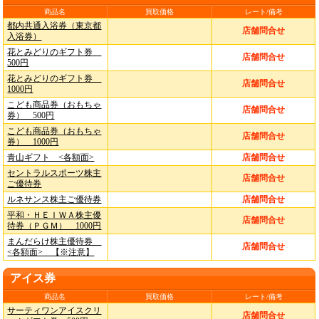
商品名
買取価格
レート/備考
都内共通入浴券（東京都
店舗問合せ
入浴券）
花とみどりのギフト券
店舗問合せ
500円
花とみどりのギフト券
店舗問合せ
1000円
こども商品券（おもちゃ
店舗問合せ
券） 500円
こども商品券（おもちゃ
店舗問合せ
券） 1000円
青山ギフト <各額面>
店舗問合せ
セントラルスポーツ株主
店舗問合せ
ご優待券
ルネサンス株主ご優待券
店舗問合せ
平和・ＨＥＩＷＡ株主優
店舗問合せ
待券（ＰＧＭ） 1000円
まんだらけ株主優待券
店舗問合せ
<各額面> 【※注意】
アイス券
商品名
買取価格
レート/備考
サーティワンアイスクリ
店舗問合せ