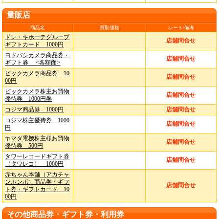
量販店
商品名
買取価格
レート/備考
ドン・キホーテグループ
店舗問合せ
ギフトカード 1000円
ヨドバシカメラ商品券・
店舗問合せ
ギフト券 <各額面>
ビックカメラ商品券 10
店舗問合せ
00円
ビックカメラ株主お買物
店舗問合せ
優待券 1000円券
コジマ商品券 1000円
店舗問合せ
コジマ株主優待券 1000
店舗問合せ
円
ヤマダ電機株主様お買物
店舗問合せ
優待券 500円
タワーレコードギフト券
店舗問合せ
（タワレコ） 1000円
赤ちゃん本舗（アカチャ
ンホンポ）商品券・ギフ
店舗問合せ
ト券・ギフトカード 10
00円
その他商品券・ギフト券・利用券