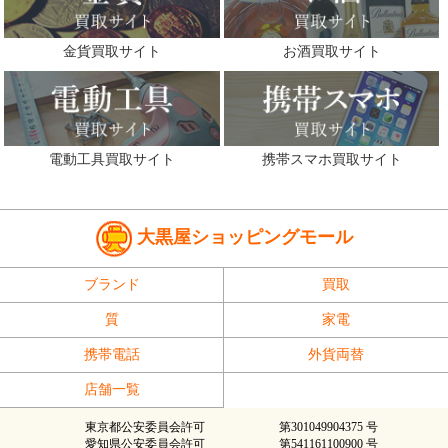
金貨買取サイト
お酒買取サイト
電動工具買取サイト
携帯スマホ買取サイト
大黒屋ショッピングモール
ブランド
買取
質
家電
携帯電話
外貨両替
店舗一覧
東京都公安委員会許可
第301049904375 号
愛知県公安委員会許可
第541161100900 号