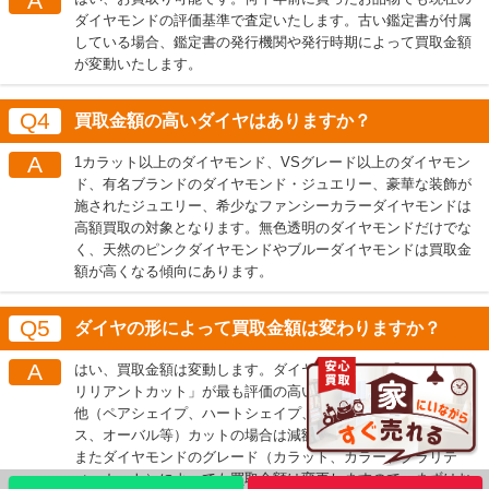
A
ダイヤモンドの評価基準で査定いたします。古い鑑定書が付属
している場合、鑑定書の発行機関や発行時期によって買取金額
が変動いたします。
Q4
買取金額の高いダイヤはありますか？
A
1カラット以上のダイヤモンド、VSグレード以上のダイヤモン
ド、有名ブランドのダイヤモンド・ジュエリー、豪華な装飾が
施されたジュエリー、希少なファンシーカラーダイヤモンドは
高額買取の対象となります。無色透明のダイヤモンドだけでな
く、天然のピンクダイヤモンドやブルーダイヤモンドは買取金
額が高くなる傾向にあります。
Q5
ダイヤの形によって買取金額は変わりますか？
A
はい、買取金額は変動します。ダイヤモンドでは「ラウンドブ
リリアントカット」が最も評価の高いカットになります。その
LINE
メール査定
査定
他（ペアシェイプ、ハートシェイプ、マーキーズ、プリンセ
ス、オーバル等）カットの場合は減額になる場合があります。
またダイヤモンドのグレード（カラット、カラー、クラリテ
出張買取
宅配買取を申込む
ィ、カット）によっても買取金額は変更しますので、まずはお