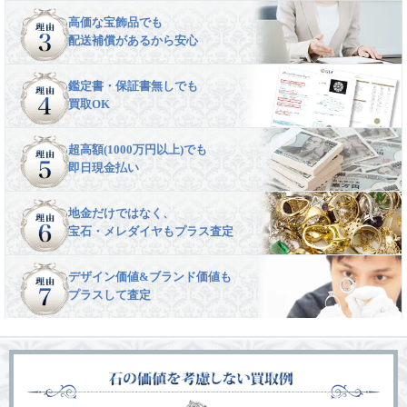
高価な宝飾品でも
配送補償があるから安心
鑑定書・保証書無しでも
買取OK
超高額(1000万円以上)でも
即日現金払い
地金だけではなく、
宝石・メレダイヤもプラス査定
デザイン価値&ブランド価値も
プラスして査定