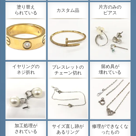
塗り替え
片方のみの
カスタム品
られている
ピアス
イヤリングの
留め具が
ブレスレットの
ネジ折れ
壊れている
チェーン切れ
加工処理が
サイズ直し跡が
修理が
できなくな
されている
あるリング
ったもの