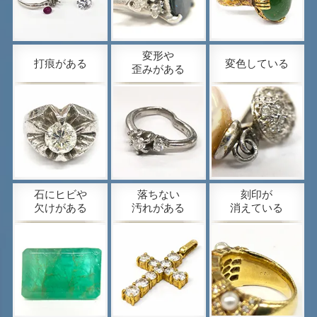
変形や
打痕がある
変色している
歪みがある
石にヒビや
落ちない
刻印が
欠けがある
汚れがある
消えている