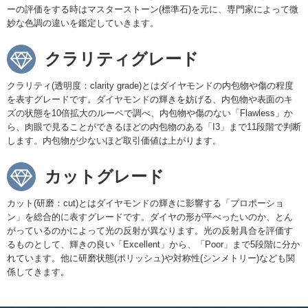
ーの評価をする時はマスターストーン(標準石)を元に、専門家によって微
妙な色調の違いを鑑定していきます。
クラリティグレード
クラリティ(透明度：clarity grade)とはダイヤモンドの内包物や傷の程度
を表すグレードです。ダイヤモンドの輝きを妨げる、内包物や表面のキ
ズの状態を10倍拡大のルーペで調べ、内包物や傷のない「Flawless」か
ら、肉眼で見ることができるほどの内包物のある「I3」まで11段階で判断
します。内包物が少ないほど取引価値は上がります。
カットグレード
カット(研磨：cut)とはダイヤモンドの輝きに影響する「プロポーショ
ン」を総合的に表すグレードです。ダイヤの形が平べったいのか、とん
がっているのかによって光の反射が異なります。光の反射具合を評価す
るものとして、輝きの良い「Excellent」から、「Poor」まで5段階に分か
れています。他に研磨状態(ポリッシュ)や対称性(シンメトリー)なども関
係してきます。