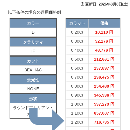
更新日: 2026年8月8日(土)
以下条件の場合の適用価格例
カラー
カラット
価格
D
0.20Ct
10,110 円
0.30Ct
32,176 円
クラリティ
0.40Ct
48,776 円
IF
0.50Ct
112,661 円
カット
0.60Ct
137,897 円
3EX H&C
0.70Ct
196,475 円
蛍光性
0.80Ct
254,480 円
NONE
0.90Ct
345,936 円
形状
1.00Ct
597,279 円
ラウンドブリリアント
1.10Ct
657,007 円
カット
1.20Ct
716,735 円