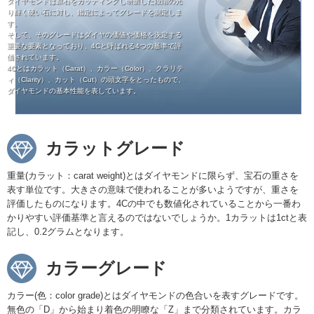
ダイヤモンドは原石をカッティングし研磨した段階の光
り輝く硬い石に対し、鑑定によってグレードを測定しま
す。
そして、そのグレードはダイヤの価値や価格を決定する
重要な要素となっており、4Cと呼ばれる4つの基準で評
価されています。
4Cとはカラット（Carat）、カラー（Color）、クラリテ
ィ（Clarity）、カット（Cut）の頭文字をとったもので、
ダイヤモンドの基本性能を表しています。
カラットグレード
重量(カラット：carat weight)とはダイヤモンドに限らず、宝石の重さを
表す単位です。大きさの意味で使われることが多いようですが、重さを
評価したものになります。4Cの中でも数値化されていることから一番わ
かりやすい評価基準と言えるのではないでしょうか。1カラットは1ctと表
記し、0.2グラムとなります。
カラーグレード
カラー(色：color grade)とはダイヤモンドの色合いを表すグレードです。
無色の「D」から始まり着色の明瞭な「Z」まで分類されています。カラ