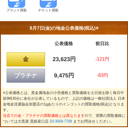
ブランド買取
チケット買取
8月7日(金)の
地金公表価格(税込)※
公表価格
前日比
金
23,623円
-121円
プラチナ
9,475円
-83円
※公表価格とは、貴金属地金の小売価格と買取価格を土日祝を除く毎日午
前9時30分に各社が公表しているもので、上記の価格は一般社団法人 日本
金地金流通協会加盟店の1gあたりのインゴットの買取価格(税込)となりま
す。
当店での金・プラチナの買取価格とは異なります
ので、実際の買取価格に
ついては大黒屋 質銀座口店
03-3569-7708
までお問合せください。