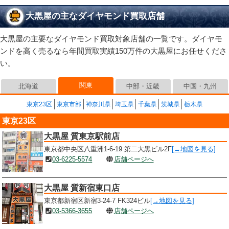
大黒屋の主なダイヤモンド買取店舗
大黒屋の主要なダイヤモンド買取対象店舗の一覧です。ダイヤモ
ンドを高く売るなら年間買取実績150万件の大黒屋にお任せくださ
い。
関東
北海道
中部・近畿
中国・九州
東京23区
東京市部
神奈川県
埼玉県
千葉県
茨城県
栃木県
東京23区
大黒屋 質東京駅前店
東京都中央区八重洲1-6-19 第二大黒ビル2F
[→地図を見る]
03-6225-5574
店舗ページへ
大黒屋 質新宿東口店
東京都新宿区新宿3-24-7 FK324ビル
[→地図を見る]
03-5366-3655
店舗ページへ