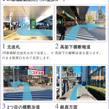
1
2
北改札
高架下横断報道
JR新橋駅北改札を出て右折し、そ
高架下の横断歩道を渡ります。
のまま銀座口を出て左折します。
3
4
2つ目の横断歩道
銀座方面