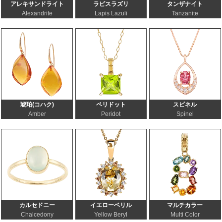
アレキサンドライト
ラピスラズリ
タンザナイト
Alexandrite
Lapis Lazuli
Tanzanite
琥珀(コハク)
ペリドット
スピネル
Amber
Peridot
Spinel
カルセドニー
イエローベリル
マルチカラー
Chalcedony
Yellow Beryl
Multi Color