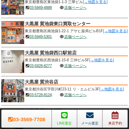
東京都豊島区東池袋1-1-3 三華ビル
[→地図を見る]
03-5949-4888
店舗ページへ
大黒屋 質池袋東口買取センター
東京都豊島区南池袋1-22-1 アサヒ薬局ビルB1F
[→地図を見る]
03-5949-5301
店舗ページへ
大黒屋 質池袋西口駅前店
東京都豊島区西池袋1-15-8 三仲ビル5F
[→地図を見る]
03-5928-8277
店舗ページへ
大黒屋 質渋谷店
東京都渋谷区宇田川町23-11 リ・エムビル3F
[→地図を見る]
03-5728-8124
店舗ページへ
大黒屋 質渋谷買取センター
東京都渋谷区神南1-22-7 岩本ビル4F
[→地図を見る]
03-3569-7708
LINE査定
メール査定
来店予約
03-5422-3983
店舗ページへ