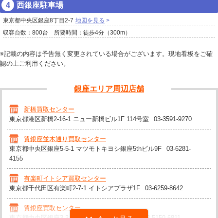
西銀座駐車場
東京都中央区銀座8丁目2-7
地図を見る
収容台数：800台 所要時間：徒歩4分（300m）
※記載の内容は予告無く変更されている場合がございます。現地看板をご確
認の上ご利用ください。
銀座エリア周辺店舗
新橋買取センター
東京都港区新橋2-16-1 ニュー新橋ビル1F 114号室
03-3591-9270
質銀座並木通り買取センター
東京都中央区銀座5-5-1 マツモトキヨシ銀座5thビル9F
03-6281-
4155
有楽町イトシア買取センター
東京都千代田区有楽町2-7-1 イトシアプラザ1F
03-6259-8642
質銀座買取センター
東京都中央区銀座3-3-7 サカイリ9ビル1F-B1F
03-5159-6811