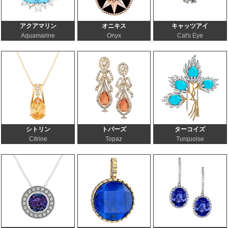
アクアマリン
オニキス
キャッツアイ
Aquamarine
Onyx
Cat's Eye
シトリン
トパーズ
ターコイズ
Citrine
Topaz
Turquoise