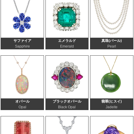
サファイア
エメラルド
真珠(パール)
Sapphire
Emerald
Pearl
オパール
ブラックオパール
翡翠(ヒスイ)
Opal
Black Opal
Jadeite