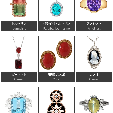
トルマリン
パライバトルマリン
アメシスト
Tourmaline
Paraiba Tourmaline
Amethyst
ガーネット
珊瑚(サンゴ)
カメオ
Garnet
Coral
Cameo