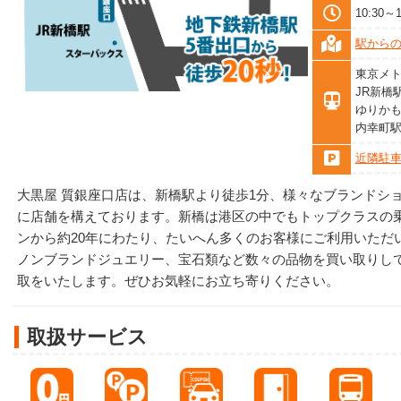
10:30
駅から
東京メト
JR新橋
ゆりかも
内幸町駅
近隣駐
大黒屋 質銀座口店は、新橋駅より徒歩1分、様々なブランドシ
に店舗を構えております。新橋は港区の中でもトップクラスの
ンから約20年にわたり、たいへん多くのお客様にご利用いただ
ノンブランドジュエリー、宝石類など数々の品物を買い取りし
取をいたします。ぜひお気軽にお立ち寄りください。
取扱サービス