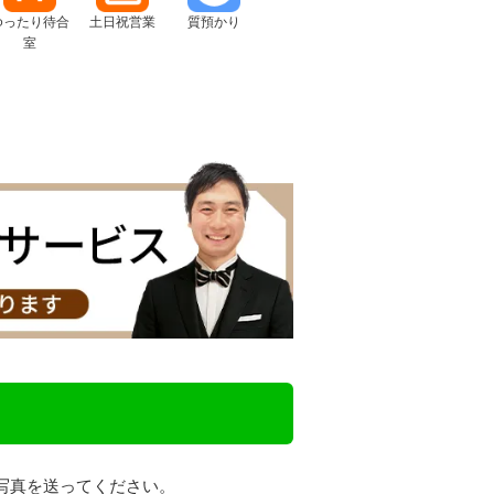
ゆったり待合
土日祝営業
質預かり
室
写真を送ってください。