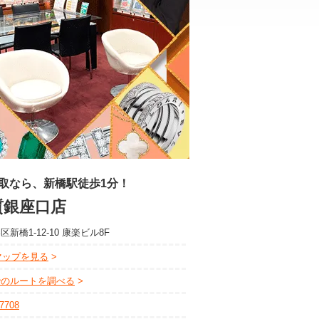
取なら、新橋駅徒歩1分！
質銀座口店
新橋1-12-10 康楽ビル8F
eマップを見る
でのルートを調べる
-7708