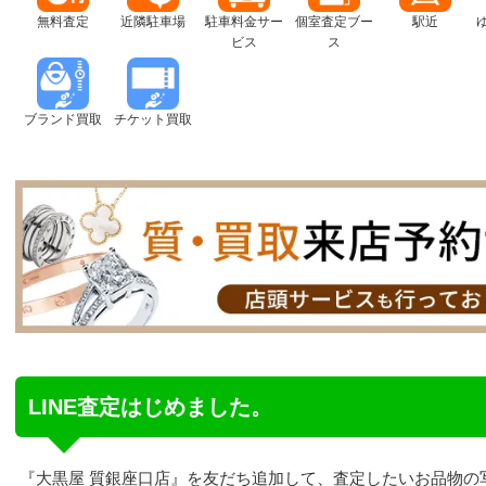
無料査定
近隣駐車場
駐車料金サー
個室査定ブー
駅近
ビス
ス
ブランド買取
チケット買取
LINE査定はじめました。
『大黒屋 質銀座口店』を友だち追加して、査定したいお品物の