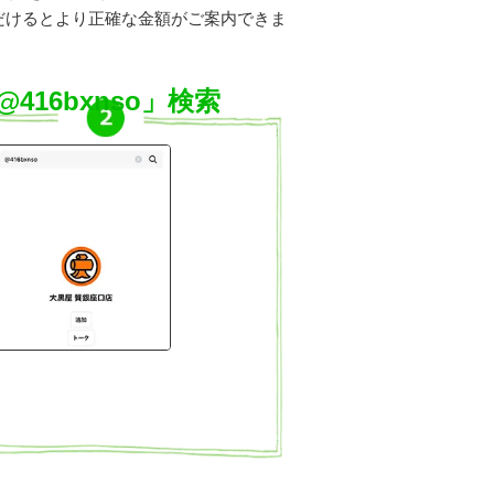
だけるとより正確な金額がご案内できま
@416bxnso」検索