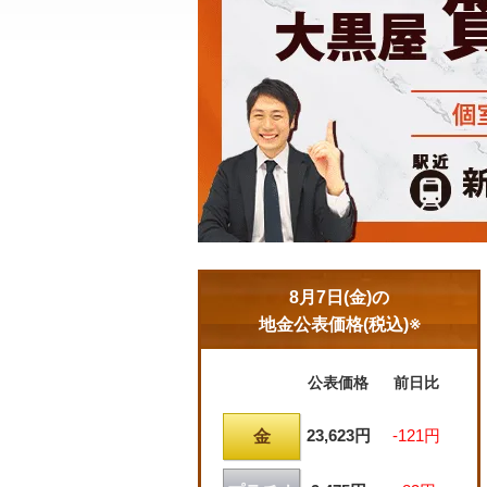
8月7日(金)の
地金公表価格(税込)※
公表価格
前日比
23,623円
-121円
金