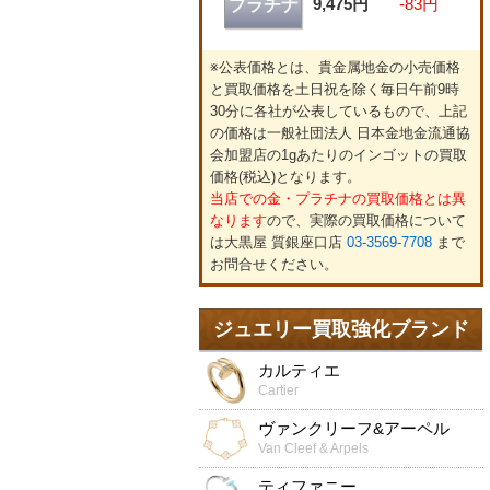
9,475円
-83円
プラチナ
※公表価格とは、貴金属地金の小売価格
と買取価格を土日祝を除く毎日午前9時
30分に各社が公表しているもので、上記
の価格は一般社団法人 日本金地金流通協
会加盟店の1gあたりのインゴットの買取
価格(税込)となります。
当店での金・プラチナの買取価格とは異
なります
ので、実際の買取価格について
は大黒屋 質銀座口店
03-3569-7708
まで
お問合せください。
ジュエリー買取強化ブランド
カルティエ
Cartier
ヴァンクリーフ&アーペル
Van Cleef & Arpels
ティファニー