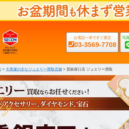
お電話一本ですぐ査定
写
03-3569-7708
取
>
大黒屋の主なジュエリー買取店舗
>
質銀座口店 ジュエリー買取