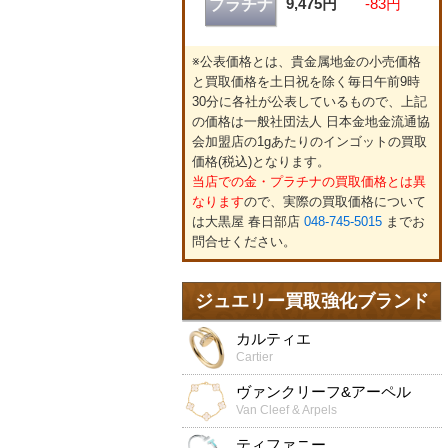
9,475円
-83円
プラチナ
※公表価格とは、貴金属地金の小売価格
と買取価格を土日祝を除く毎日午前9時
30分に各社が公表しているもので、上記
の価格は一般社団法人 日本金地金流通協
会加盟店の1gあたりのインゴットの買取
価格(税込)となります。
当店での金・プラチナの買取価格とは異
なります
ので、実際の買取価格について
は大黒屋 春日部店
048-745-5015
までお
問合せください。
ジュエリー買取強化ブランド
カルティエ
Cartier
ヴァンクリーフ&アーペル
Van Cleef & Arpels
ティファニー