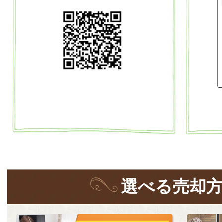
選
べる
売却