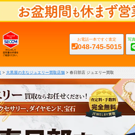
お電話一本ですぐ査定
写
048-745-5015
取
>
大黒屋の主なジュエリー買取店舗
>
春日部店 ジュエリー買取