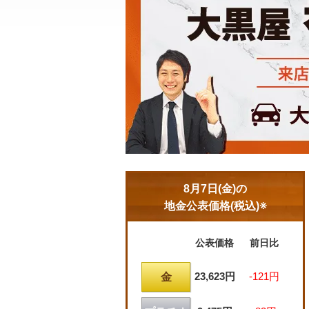
8月7日(金)の
地金公表価格(税込)※
公表価格
前日比
23,623円
-121円
金