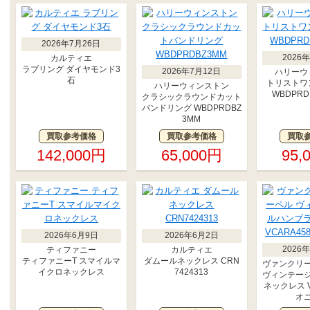
2026年7月26日
2026
カルティエ
ラブリング ダイヤモンド3
2026年7月12日
ハリーウ
石
トリストワ
ハリーウィンストン
WBDPRD1
クラシックラウンドカット
バンドリング WBDPRDBZ
3MM
買取参考価格
買取参考価格
買取
142,000円
65,000円
95,
2026年6月9日
2026年6月2日
2026
ティファニー
カルティエ
ティファニーT スマイルマ
ダムールネックレス CRN
ヴァンクリ
イクロネックレス
7424313
ヴィンテー
ネックレス V
オ