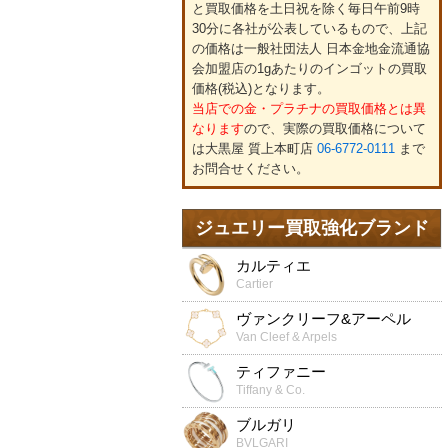
と買取価格を土日祝を除く毎日午前9時
30分に各社が公表しているもので、上記
の価格は一般社団法人 日本金地金流通協
会加盟店の1gあたりのインゴットの買取
価格(税込)となります。
当店での金・プラチナの買取価格とは異
なります
ので、実際の買取価格について
は大黒屋 質上本町店
06-6772-0111
まで
お問合せください。
ジュエリー買取強化ブランド
カルティエ
Cartier
ヴァンクリーフ&アーペル
Van Cleef & Arpels
ティファニー
Tiffany & Co.
ブルガリ
BVLGARI