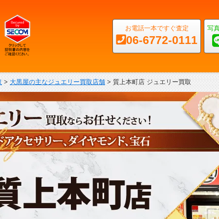
お電話一本ですぐ査定
写
06-6772-0111
取
>
大黒屋の主なジュエリー買取店舗
>
質上本町店 ジュエリー買取