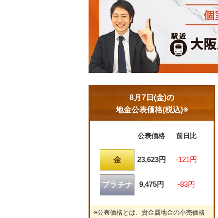
8月7日(金)の
地金公表価格(税込)※
公表価格
前日比
23,623円
-121円
金
9,475円
-83円
プラチナ
※公表価格とは、貴金属地金の小売価格