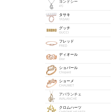
ヨンドシー
4℃
タサキ
TASAKI
グッチ
GUCCI
フレッド
FRED
ディオール
Dior
ショパール
Chopard
ショーメ
CHAUMET
アバランチェ
AVALANCHE
クロムハーツ
CHROME HEARTS