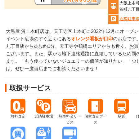
大阪上本町
谷町九丁目
近隣駐車
大黒屋 質上本町店は、天王寺区上本町に2022年12月にオー
イベント広場のすぐ近くにある
オレンジ看板が目印
のお店です
九丁目駅から徒歩約1分、天王寺や鶴橋エリアからも近く、お
ございます。また、駅から地下連絡通路に直結しているため雨
ます。「もう使っていないジュエリーの価値が知りたい」「少
は、ぜひ一度当店までご相談くださいませ！
取扱サービス
無料査定
近隣駐車場
駐車料金サー
個室査定ブー
駅近
ビス
ス