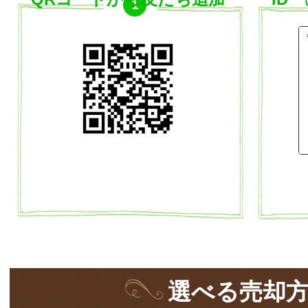
選
べる
売却