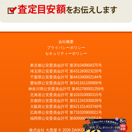
会社概要
プライバシーポリシー
セキュリティーポリシー
東京都公安委員会許可 第301049904375号
埼玉県公安委員会許可 第431260023220号
千葉県公安委員会許可 第441040002144号
愛知県公安委員会許可 第541161100900号
神奈川県公安委員会許可 第452780001259号
北海道公安委員会許可 第101010000315号
京都府公安委員会許可 第611241930028号
大阪府公安委員会許可 第621151403749号
広島県公安委員会許可 第731020900021号
福岡県公安委員会許可 第909990034054号
LINE
メール査定
査定
株式会社 大黒屋 © 2026 DAIKOKUYA, Inc.