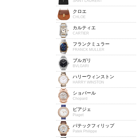
SAINT LAURENT
クロエ
CHLOE
カルティエ
CARTIER
フランクミュラー
FRANCK MULLER
ブルガリ
BVLGARI
ハリーウィンストン
HARRY WINSTON
ショパール
Chopard
ピアジェ
Piaget
パテックフィリップ
Patek Philippe