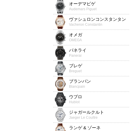
オーデマピゲ
Audemars Piguet
ヴァシュロンコンスタンタン
Vacheron Constantin
オメガ
OMEGA
パネライ
Panerai
ブレゲ
Breguet
ブランパン
Blancpain
ウブロ
Hublot
ジャガールクルト
Jaeger Le Coultre
ランゲ & ゾーネ