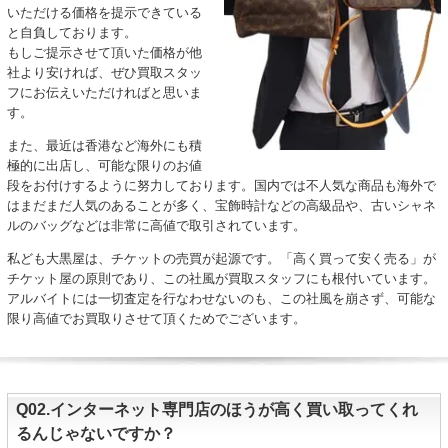
いただける価格を提示できている
と自負しております。
もしご提示させて頂いた価格が他
社より安ければ、ぜひ買取スタッ
フにお伝えいただければと思いま
す。
また、最近は香港など海外にも積
極的に出店し、可能な限りのお値
段をお付けするように努力しております。国内では不人気な商品も海外で
はまだまだ人気のあることが多く、宝飾時計などの高級品や、古いシャネ
ルのバッグなどは非常に高値で取引されています。
私ども大黒屋は、チケットの売買が起源です。「高く買って安く売る」が
チケット屋の原則であり、この社風が買取スタッフにも根付いています。
アルバイトには一切査定を行なわせないのも、この社風を崩さず、可能な
限り高値でお買取りさせて頂くためでございます。
Q02.インターネット専門店のほうが高く買い取ってくれ
るんじゃないですか？