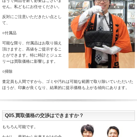
ほうで商品を磨く必要はございま
せん。私どもにお任せください。
反対にご注意いただきたい点とし
て、
○付属品
可能な限り、付属品はお取り揃え
頂けますと、高値をご提示するこ
とができます。特に時計とジュエ
リーは買取価格に影響します。
○掃除
査定員も人間ですから、ゴミや汚れは可能な範囲で取り除いていただいた
ほうが、印象が良くなり、結果的に提示価格も上がる傾向にあります。
Q05.買取価格の交渉はできますか？
もちろん可能です。
ただし、最初から出来るだけの金