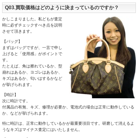
Q03.買取価格はどのように決まっているのですか？
かしこまりました。私どもが査定
時に必ずチェックすべき点を説明
させて頂きます。
【バッグ】
まずはバッグですが、一言で申し
上げると「使用感」がポイントで
す。
たとえば、角は擦れているか、型
崩れはあるか、ヨゴレはあるか、
キズはあるか、匂いはするかなど
が挙げられます。
【時計】
次に時計です。
付属品の有無、キズ、修理が必要か、電池式の場合は正常に動作している
か、などが挙げられます。
特に時計は、正常に動作しているかが最重要項目です。研磨して消えるよ
うなキズはマイナス査定にはいたしません。