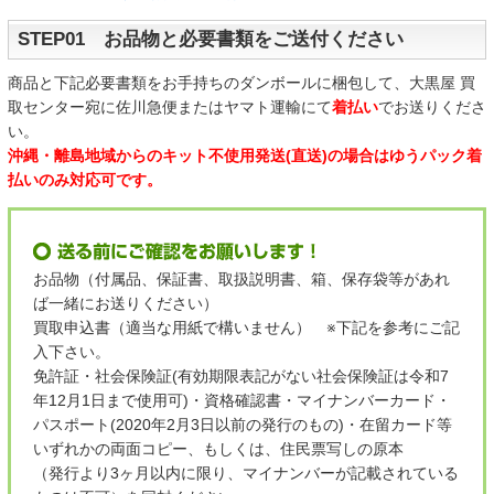
STEP01 お品物と必要書類をご送付ください
商品と下記必要書類をお手持ちのダンボールに梱包して、大黒屋 買
取センター宛に佐川急便またはヤマト運輸にて
着払い
でお送りくださ
い。
沖縄・離島地域からのキット不使用発送(直送)の場合はゆうパック着
払いのみ対応可です。
お品物（付属品、保証書、取扱説明書、箱、保存袋等があれ
ば一緒にお送りください）
買取申込書（適当な用紙で構いません） ※下記を参考にご記
入下さい。
免許証・社会保険証(有効期限表記がない社会保険証は令和7
年12月1日まで使用可)・資格確認書・マイナンバーカード・
パスポート(2020年2月3日以前の発行のもの)・在留カード等
いずれかの両面コピー、もしくは、住民票写しの原本
（発行より3ヶ月以内に限り、マイナンバーが記載されている