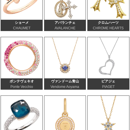
ショーメ
アバランチェ
クロムハーツ
CHAUMET
AVALANCHE
CHROME HEARTS
ポンテヴェキオ
ヴァンドーム青山
ピアジェ
Ponte Vecchio
Vendome Aoyama
PIAGET