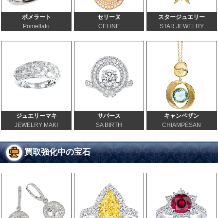
ポメラート
セリーヌ
スタージュエリー
Pomellato
CELINE
STAR JEWELRY
ジュエリーマキ
サバース
キャンペザン
JEWELRY MAKI
SA BIRTH
CHIAMPESAN
買取強化中の宝石