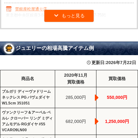
質銀座松屋通り店
東京都中央区銀座3-8-12 大広朝日ビル5F
03-5537-7591
ジュエリーの相場高騰アイテム例
更新日:
2026年7月22日
2020年11月
商品名
買取価格
買取価格
ブルガリ ディーヴァドリーム
285,000円
550,000円
ネックレス PG パヴェダイヤ
W1.5cm 351051
ヴァンクリーフ＆アーペル ペ
ルレ クローバー リング ミディ
682,000円
1,250,000円
アムモデル RGダイヤ #55
VCARO9LN00