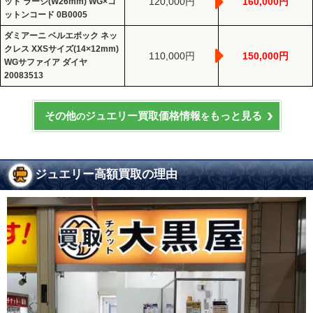
120,000円
160,000円
ット ラージ(W26mm) WG×コ
ットンコード 0B0005
ダミアーニ ベルエポック ネッ
クレス XXSサイズ(14×12mm)
110,000円
150,000円
WGサファイア ダイヤ
20083513
その他
ジュエリー買取価格情報
もっと見る
の
を
ジュエリー高額買取の理由