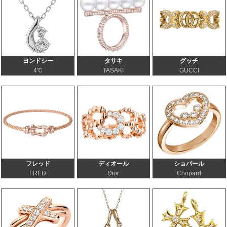
ヨンドシー
タサキ
グッチ
4℃
TASAKI
GUCCI
フレッド
ディオール
ショパール
FRED
Dior
Chopard