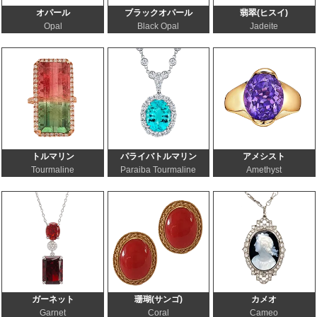
オパール
ブラックオパール
翡翠(ヒスイ)
Opal
Black Opal
Jadeite
トルマリン
パライバトルマリン
アメシスト
Tourmaline
Paraiba Tourmaline
Amethyst
ガーネット
珊瑚(サンゴ)
カメオ
Garnet
Coral
Cameo