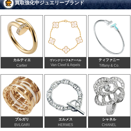
買取強化中ジュエリーブランド
カルティエ
ティファニー
ヴァンクリーフ＆アーペル
Van Cleef & Arpels
Cartier
Tiffany & Co.
ブルガリ
エルメス
シャネル
BVLGARI
HERMES
CHANEL