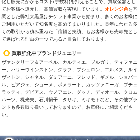
化し販売にかかるコスト(手数料)を抑えることで、買取金額とし
てお客様へ還元し、高価買取を実現しています。
オレンジ色
を基
調とした弊社大黒屋はチケット事業から始まり、多くのお客様に
ご利用いただいて知名度を高めてまいりました。長年にわたる多
くの取引から積み重ねた「信頼と実績」もお客様から売却先とし
て選ばれる理由の一つであると自負しております。
買取強化中ブランドジュエリー
ヴァンクリーフ＆アーペル、カルティエ、ブルガリ、ティファニ
ー、ハリーウインストン、グラフ、ブシュロン、エルメス、ルイ
ヴィトン、シャネル、ダミアーニ、フレッド、ギメル、ショパー
ル、ピアジェ、ショーメ、ポメラート、カッツァニーガ、ブチェ
ラッティ、デビアス、ウノアエレ、グッチ、ディオール、クロム
ハーツ、梶光夫、石川暢子、タサキ、ミキモトなど、その他ブラ
ンドも多数取り扱いしておりますので、お気軽にご相談くださ
い。