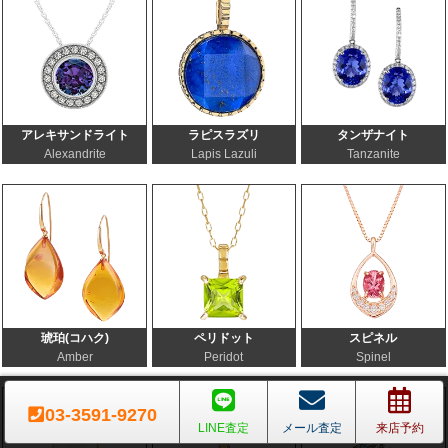
アレキサンドライト
ラピスラズリ
タンザナイト
Alexandrite
Lapis Lazuli
Tanzanite
琥珀(コハク)
ペリドット
スピネル
Amber
Peridot
Spinel
03-3591-9270
LINE査定
メール査定
来店予約