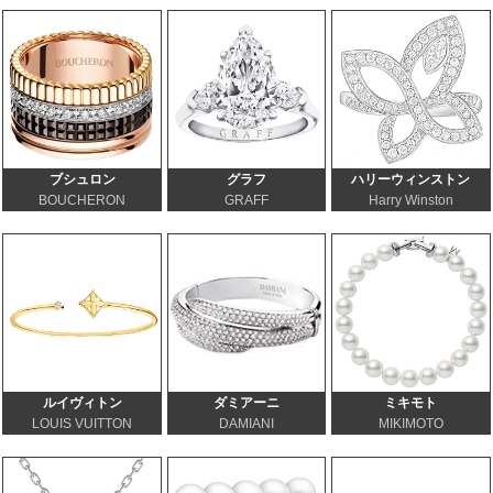
ブシュロン
グラフ
ハリーウィンストン
BOUCHERON
GRAFF
Harry Winston
ルイヴィトン
ダミアーニ
ミキモト
LOUIS VUITTON
DAMIANI
MIKIMOTO