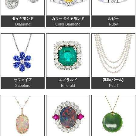
ダイヤモンド
カラーダイヤモンド
ルビー
Diamond
Color Diamond
Ruby
サファイア
エメラルド
真珠(パール)
Sapphire
Emerald
Pearl