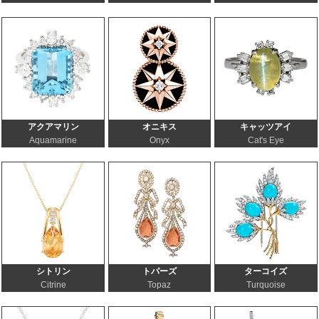
アクアマリン
オニキス
キャッツアイ
Aquamarine
Onyx
Cat's Eye
シトリン
トパーズ
ターコイズ
Citrine
Topaz
Turquoise