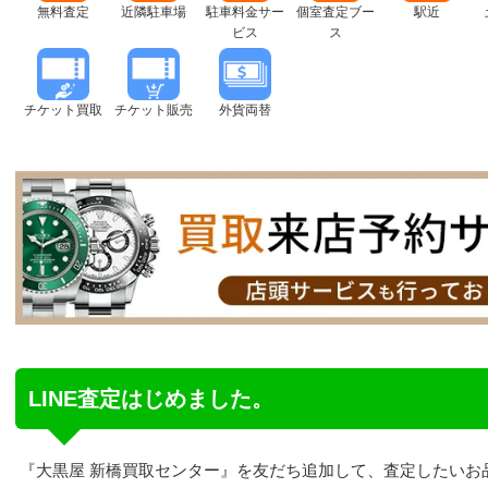
無料査定
近隣駐車場
駐車料金サー
個室査定ブー
駅近
ビス
ス
チケット買取
チケット販売
外貨両替
LINE査定はじめました。
『大黒屋 新橋買取センター』を友だち追加して、査定したいお