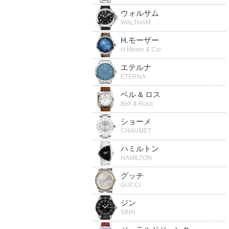
ウォルサム
WALTHAM
H.モーザー
H.Moser & Cie.
エテルナ
ETERNA
ベル & ロス
Bell & Ross
ショーメ
CHAUMET
ハミルトン
HAMILTON
グッチ
GUCCI
ジン
SINN