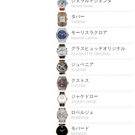
ジェラルドジェンタ
Gerald Genta
タバー
TABBAH
モーリスラクロア
Maurice Lacroix
グラスヒュッテオリジナル
GLASHUTTE ORIGINAL
ジュベニア
JUVENIA
クストス
CVSTOS
ジャケドロー
JAQUET DROZ
ロベルジェ
ROBERGE
モバード
MOVADO