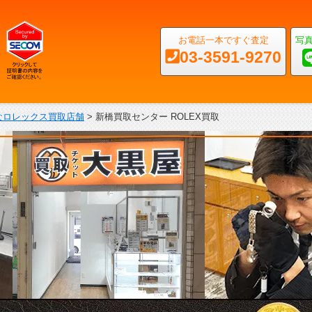
お電話一本ですぐ査定
写
03-3591-9270
なロレックス買取店舗
>
新橋買取センター ROLEX買取