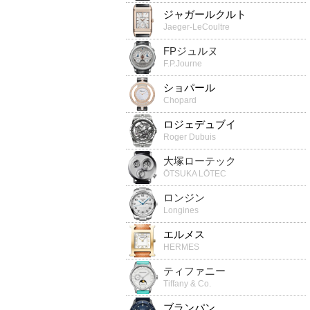
ジャガールクルト
Jaeger-LeCoultre
FPジュルヌ
F.P.Journe
ショパール
Chopard
ロジェデュブイ
Roger Dubuis
大塚ローテック
ŌTSUKA LŌTEC
ロンジン
Longines
エルメス
HERMES
ティファニー
Tiffany & Co.
ブランパン