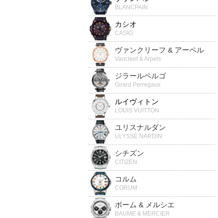
BLANCPAIN
カシオ
CASIO
ヴァンクリーフ & アーペル
Vancleef & Arpels
ジラールペルゴ
Girard Perregaux
ルイヴィトン
LOUIS VUITTON
ユリスナルダン
ULYSSE NARDIN
シチズン
CITIZEN
コルム
CORUM
ボーム & メルシエ
BAUME & MERCIER