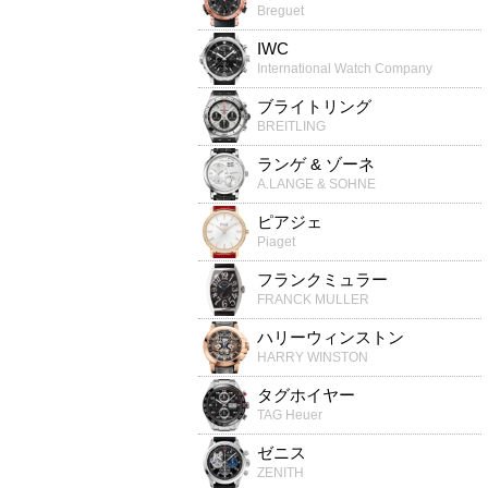
Breguet
IWC
International Watch Company
ブライトリング
BREITLING
ランゲ & ゾーネ
A.LANGE & SOHNE
ピアジェ
Piaget
フランクミュラー
FRANCK MULLER
ハリーウィンストン
HARRY WINSTON
タグホイヤー
TAG Heuer
ゼニス
ZENITH