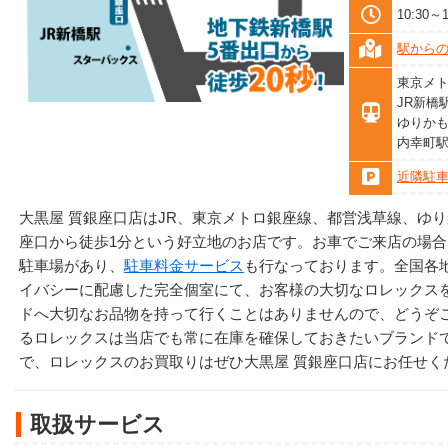
10:30
駅から
東京メト
JR新橋
ゆりかも
内幸町駅
近隣駐
大黒屋 質銀座口店はJR、東京メトロ銀座線、都営浅草線、ゆ
座口から徒歩1分という好立地のお店です。お車でご来店の場合
駐車場があり、
駐車料金サービス
も行なっております。全国各
イバシーに配慮した完全個室にて、お客様の大切なロレックス
ドへ大切なお品物を持って行くことはありませんので、どうぞ
るロレックスは当店でも常に在庫を確保しておきたいブランド
で、ロレックスのお買取りはぜひ大黒屋 質銀座口店にお任せく
取扱サービス