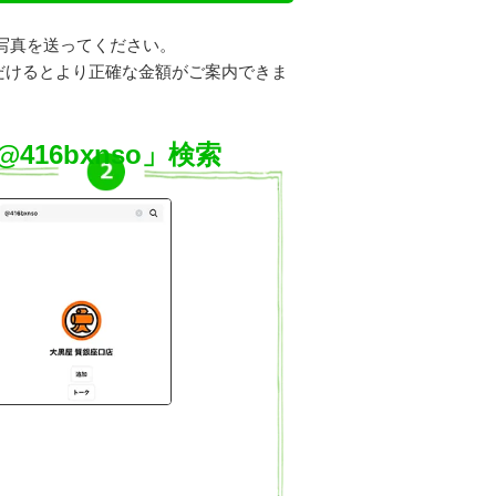
写真を送ってください。
だけるとより正確な金額がご案内できま
@416bxnso」検索