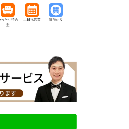
ゆったり待合
土日祝営業
質預かり
室