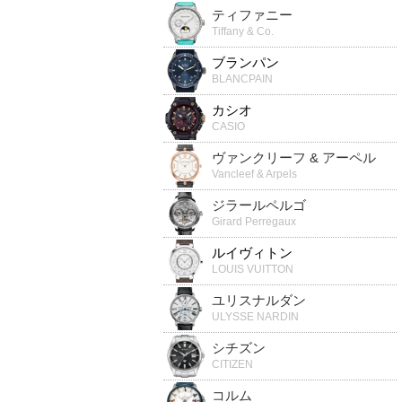
ティファニー
Tiffany & Co.
ブランパン
BLANCPAIN
カシオ
CASIO
ヴァンクリーフ & アーペル
Vancleef & Arpels
ジラールペルゴ
Girard Perregaux
ルイヴィトン
LOUIS VUITTON
ユリスナルダン
ULYSSE NARDIN
シチズン
CITIZEN
コルム