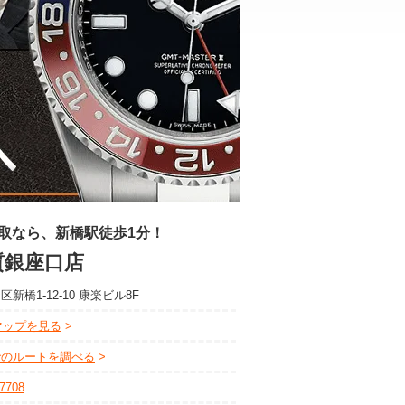
取なら、新橋駅徒歩1分！
質銀座口店
新橋1-12-10 康楽ビル8F
eマップを見る
でのルートを調べる
-7708