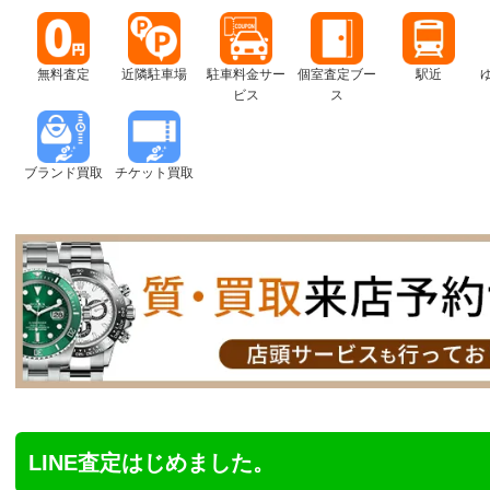
無料査定
近隣駐車場
駐車料金サー
個室査定ブー
駅近
ビス
ス
ブランド買取
チケット買取
LINE査定はじめました。