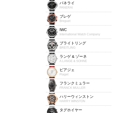
パネライ
PANERAI
ブレゲ
Breguet
IWC
International Watch Company
ブライトリング
BREITLING
ランゲ & ゾーネ
A.LANGE & SOHNE
ピアジェ
Piaget
フランクミュラー
FRANCK MULLER
ハリーウィンストン
HARRY WINSTON
タグホイヤー