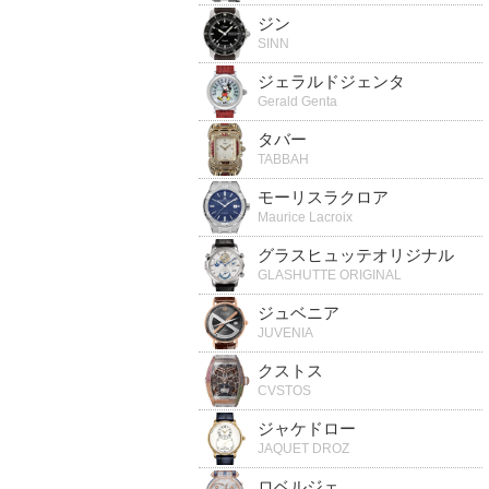
ジン
SINN
ジェラルドジェンタ
Gerald Genta
タバー
TABBAH
モーリスラクロア
Maurice Lacroix
グラスヒュッテオリジナル
GLASHUTTE ORIGINAL
ジュベニア
JUVENIA
クストス
CVSTOS
ジャケドロー
JAQUET DROZ
ロベルジェ