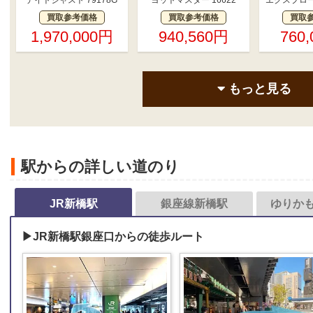
デイトジャスト 79178G
ヨットマスター 16622
エクスプローラ
買取参考価格
買取参考価格
買取
1,970,000円
940,560円
760
もっと見る
駅からの詳しい道のり
JR新橋駅
銀座線新橋駅
ゆりか
▶JR新橋駅銀座口からの徒歩ルート