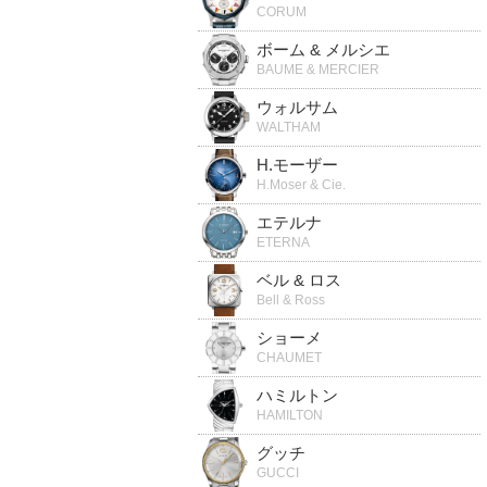
CORUM
ボーム & メルシエ
BAUME & MERCIER
ウォルサム
WALTHAM
H.モーザー
H.Moser & Cie.
エテルナ
ETERNA
ベル & ロス
Bell & Ross
ショーメ
CHAUMET
ハミルトン
HAMILTON
グッチ
GUCCI