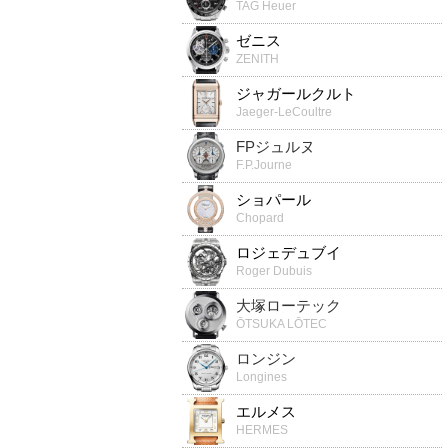
TAG Heuer
ゼニス
ZENITH
ジャガールクルト
Jaeger-LeCoultre
FPジュルヌ
F.P.Journe
ショパール
Chopard
ロジェデュブイ
Roger Dubuis
大塚ローテック
ŌTSUKA LŌTEC
ロンジン
Longines
エルメス
HERMES