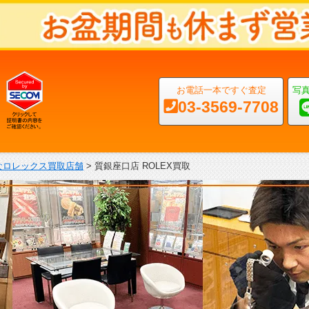
お電話一本ですぐ査定
写
03-3569-7708
なロレックス買取店舗
>
質銀座口店 ROLEX買取