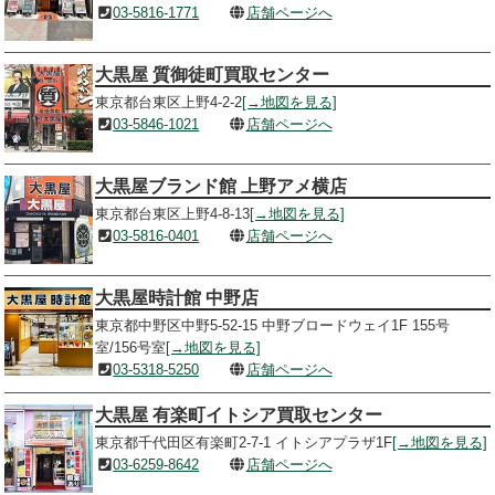
03-5816-1771
店舗ページへ
大黒屋 質御徒町買取センター
東京都台東区上野4-2-2
[→地図を見る]
03-5846-1021
店舗ページへ
大黒屋ブランド館 上野アメ横店
東京都台東区上野4-8-13
[→地図を見る]
03-5816-0401
店舗ページへ
大黒屋時計館 中野店
東京都中野区中野5-52-15 中野ブロードウェイ1F 155号
室/156号室
[→地図を見る]
03-5318-5250
店舗ページへ
大黒屋 有楽町イトシア買取センター
東京都千代田区有楽町2-7-1 イトシアプラザ1F
[→地図を見る]
03-6259-8642
店舗ページへ