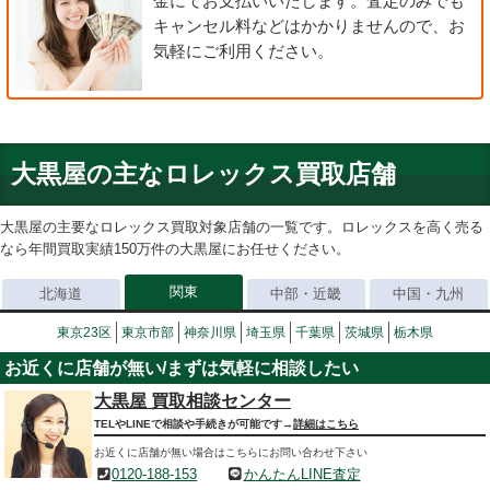
金にてお支払いいたします。査定のみでも
キャンセル料などはかかりませんので、お
気軽にご利用ください。
大黒屋の主なロレックス買取店舗
大黒屋の主要なロレックス買取対象店舗の一覧です。ロレックスを高く売る
なら年間買取実績150万件の大黒屋にお任せください。
関東
北海道
中部・近畿
中国・九州
東京23区
東京市部
神奈川県
埼玉県
千葉県
茨城県
栃木県
お近くに店舗が無い/まずは気軽に相談したい
大黒屋 買取相談センター
TELやLINEで相談や手続きが可能です→
詳細はこちら
お近くに店舗が無い場合はこちらにお問い合わせ下さい
0120-188-153
かんたんLINE査定