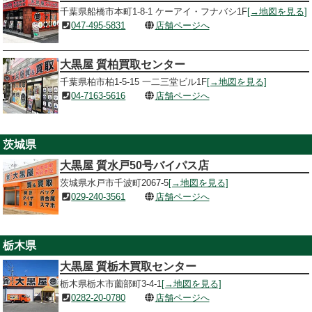
千葉県船橋市本町1-8-1 ケーアイ・フナバシ1F
[→地図を見る]
047-495-5831
店舗ページへ
大黒屋 質柏買取センター
千葉県柏市柏1-5-15 一二三堂ビル1F
[→地図を見る]
04-7163-5616
店舗ページへ
茨城県
大黒屋 質水戸50号バイパス店
茨城県水戸市千波町2067-5
[→地図を見る]
029-240-3561
店舗ページへ
栃木県
大黒屋 質栃木買取センター
栃木県栃木市薗部町3-4-1
[→地図を見る]
0282-20-0780
店舗ページへ