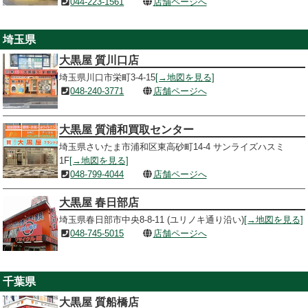
044-223-1561
店舗ページへ
埼玉県
大黒屋 質川口店
埼玉県川口市栄町3-4-15
[→地図を見る]
048-240-3771
店舗ページへ
大黒屋 質浦和買取センター
埼玉県さいたま市浦和区東高砂町14-4 サンライズハスミ
1F
[→地図を見る]
048-799-4044
店舗ページへ
大黒屋 春日部店
埼玉県春日部市中央8-8-11 (ユリノキ通り沿い)
[→地図を見る]
048-745-5015
店舗ページへ
千葉県
大黒屋 質船橋店