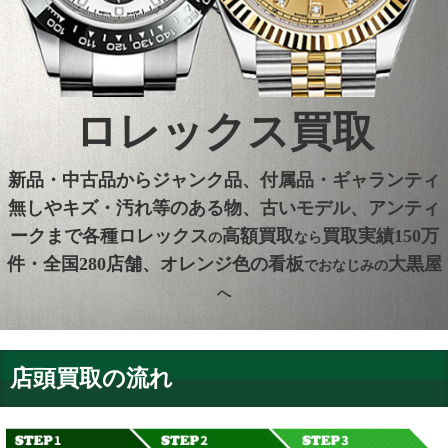
ロレックス買取
新品・中古品からジャンク品、付属品・ギャランティ
無しやキズ・汚れ等のある物、古いモデル、アンティ
ークまで各種ロレックス
高額買取
買取実績150万
の
なら
件・全国280店舗、オレンジ色の看板
大黒屋
でおなじみの
へ
店頭買取の流れ