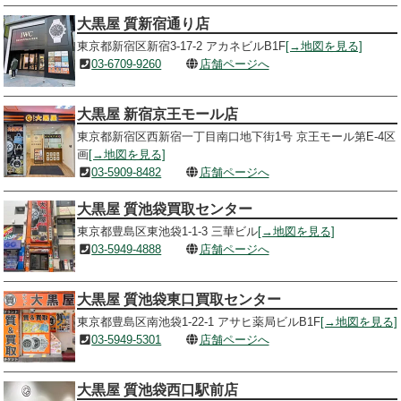
大黒屋 質新宿通り店
東京都新宿区新宿3-17-2 アカネビルB1F
[→地図を見る]
03-6709-9260
店舗ページへ
大黒屋 新宿京王モール店
東京都新宿区西新宿一丁目南口地下街1号 京王モール第E-4区
画
[→地図を見る]
03-5909-8482
店舗ページへ
大黒屋 質池袋買取センター
東京都豊島区東池袋1-1-3 三華ビル
[→地図を見る]
03-5949-4888
店舗ページへ
大黒屋 質池袋東口買取センター
東京都豊島区南池袋1-22-1 アサヒ薬局ビルB1F
[→地図を見る]
03-5949-5301
店舗ページへ
大黒屋 質池袋西口駅前店