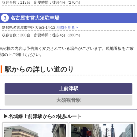
収容台数：113台 所要時間：徒歩4分（270m）
名古屋市営大須駐車場
愛知県名古屋市中区大須3-14-12
地図を見る
収容台数：200台 所要時間：徒歩4分（280m）
※記載の内容は予告無く変更されている場合がございます。現地看板をご確
認の上ご利用ください。
駅からの詳しい道のり
上前津駅
大須観音駅
▶名城線上前津駅からの徒歩ルート