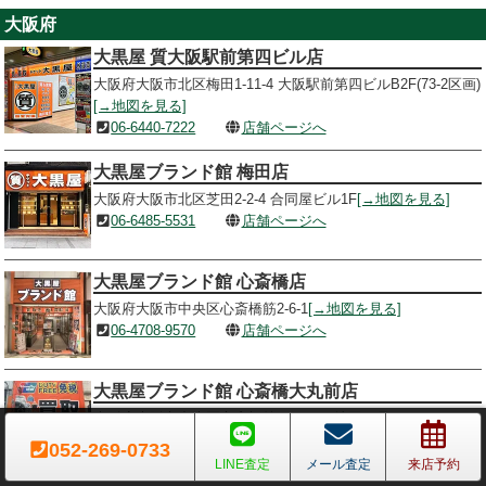
大阪府
大黒屋 質大阪駅前第四ビル店
大阪府大阪市北区梅田1-11-4 大阪駅前第四ビルB2F(73-2区画)
[→地図を見る]
06-6440-7222
店舗ページへ
大黒屋ブランド館 梅田店
大阪府大阪市北区芝田2-2-4 合同屋ビル1F
[→地図を見る]
06-6485-5531
店舗ページへ
大黒屋ブランド館 心斎橋店
大阪府大阪市中央区心斎橋筋2-6-1
[→地図を見る]
06-4708-9570
店舗ページへ
大黒屋ブランド館 心斎橋大丸前店
大阪府大阪市中央区心斎橋筋1-5-27
[→地図を見る]
06-4963-8460
店舗ページへ
052-269-0733
LINE査定
メール査定
来店予約