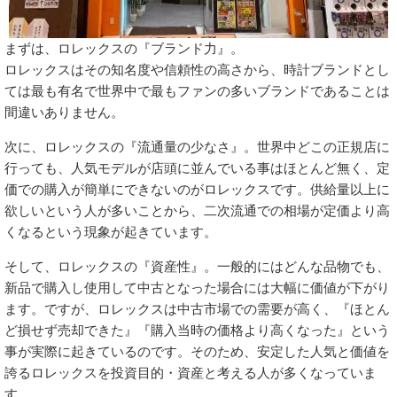
まずは、ロレックスの『ブランド力』。
ロレックスはその知名度や信頼性の高さから、時計ブランドとし
ては最も有名で世界中で最もファンの多いブランドであることは
間違いありません。
次に、ロレックスの『流通量の少なさ』。世界中どこの正規店に
行っても、人気モデルが店頭に並んでいる事はほとんど無く、定
価での購入が簡単にできないのがロレックスです。供給量以上に
欲しいという人が多いことから、二次流通での相場が定価より高
くなるという現象が起きています。
そして、ロレックスの『資産性』。一般的にはどんな品物でも、
新品で購入し使用して中古となった場合には大幅に価値が下がり
ます。ですが、ロレックスは中古市場での需要が高く、『ほとん
ど損せず売却できた』『購入当時の価格より高くなった』という
事が実際に起きているのです。そのため、安定した人気と価値を
誇るロレックスを投資目的・資産と考える人が多くなっていま
す。