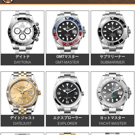
デイトナ
GMTマスター
サブマリーナー
DAYTONA
GMT-MASTER
SUBMARINER
デイトジャスト
エクスプローラー
ヨットマスター
DATEJUST
EXPLORER
YACHT-MASTER