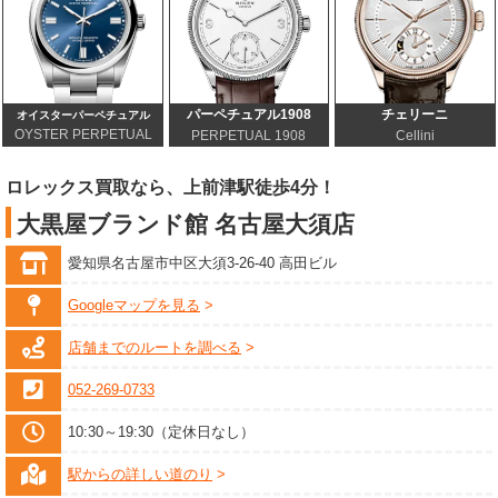
パーペチュアル1908
チェリーニ
オイスターパーペチュアル
OYSTER PERPETUAL
PERPETUAL 1908
Cellini
ロレックス買取なら、上前津駅徒歩4分！
大黒屋ブランド館 名古屋大須店
愛知県名古屋市中区大須3-26-40 高田ビル
Googleマップを見る
店舗までのルートを調べる
052-269-0733
10:30～19:30（定休日なし）
駅からの詳しい道のり