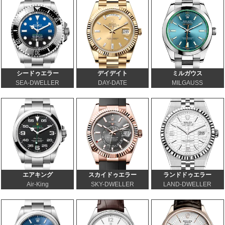
シードゥエラー
デイデイト
ミルガウス
SEA-DWELLER
DAY-DATE
MILGAUSS
エアキング
スカイドゥエラー
ランドドゥエラー
Air-King
SKY-DWELLER
LAND-DWELLER