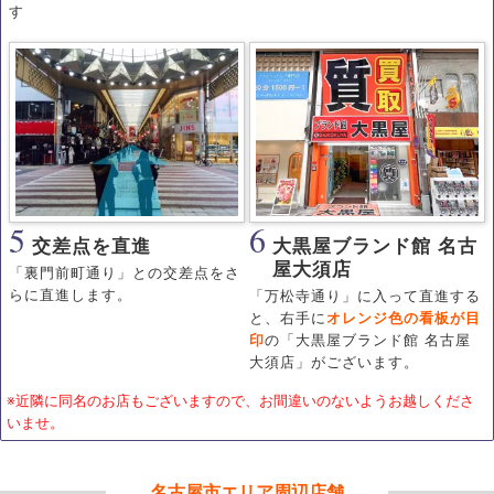
す
5
6
交差点を直進
大黒屋ブランド館 名古
屋大須店
「裏門前町通り」との交差点をさ
らに直進します。
「万松寺通り」に入って直進する
と、右手に
オレンジ色の看板が目
印
の「大黒屋ブランド館 名古屋
大須店」がございます。
※近隣に同名のお店もございますので、お間違いのないようお越しくださ
いませ。
名古屋市エリア周辺店舗