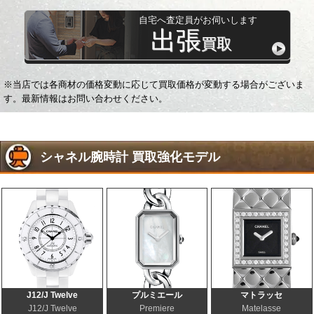
自宅へ査定員がお伺いします
出張
買取
※当店では各商材の価格変動に応じて買取価格が変動する場合がございま
す。最新情報はお問い合わせください。
シャネル腕時計 買取強化モデル
J12/J Twelve
プルミエール
マトラッセ
J12/J Twelve
Premiere
Matelasse