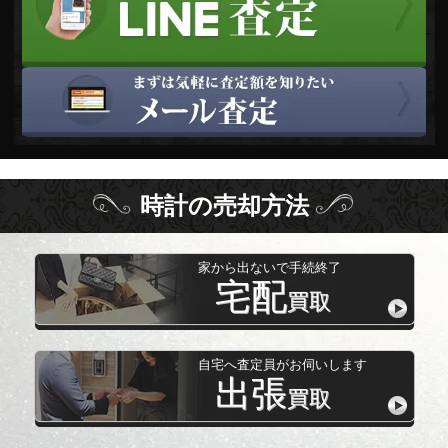
時計
の
売却方法
家から出ないで手続終了
宅配
買取
自宅へ査定員がお伺いします
出張
買取