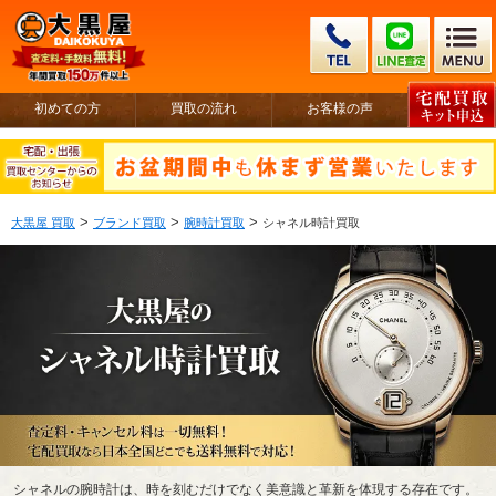
初めての方
買取の流れ
お客様の声
>
>
>
大黒屋 買取
ブランド買取
腕時計買取
シャネル時計買取
シャネルの腕時計は、時を刻むだけでなく美意識と革新を体現する存在です。