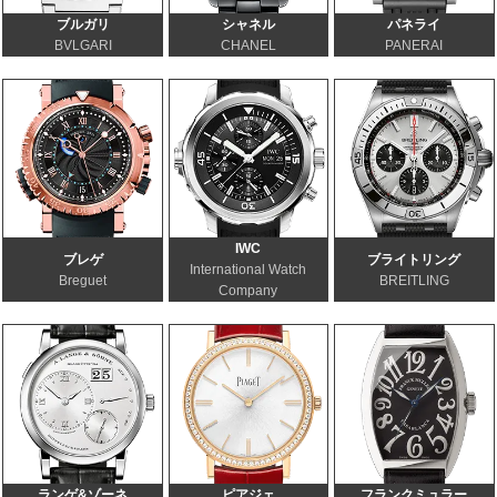
ブルガリ
シャネル
パネライ
BVLGARI
CHANEL
PANERAI
IWC
ブレゲ
ブライトリング
International Watch
Breguet
BREITLING
Company
ランゲ&ゾーネ
ピアジェ
フランクミュラー