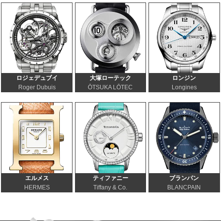
ロジェデュブイ
大塚ローテック
ロンジン
Roger Dubuis
ŌTSUKA LŌTEC
Longines
エルメス
ティファニー
ブランパン
HERMES
Tiffany & Co.
BLANCPAIN