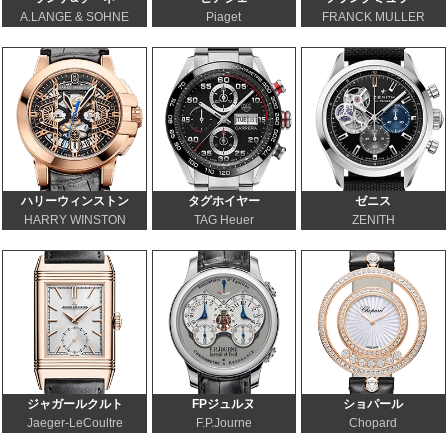
A.LANGE & SOHNE
Piaget
FRANCK MULLER
ハリーウィンストン
タグホイヤー
ゼニス
HARRY WINSTON
TAG Heuer
ZENITH
ジャガールクルト
FPジュルヌ
ショパール
Jaeger-LeCoultre
F.P.Journe
Chopard