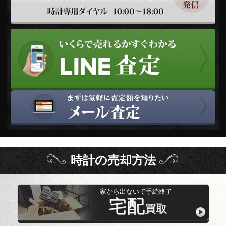
時計
の
売却方法
家から出ないで手続終了
宅配
買取