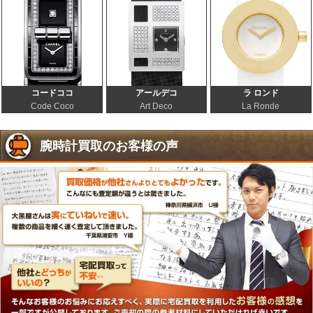
コードココ
アールデコ
ラ ロンド
Code Coco
Art Deco
La Ronde
腕時計買取のお客様の声