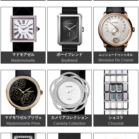
マドモアゼル
ボーイフレンド
ムッシュードゥシャネル
Monsieur De Chanel
Mademoiselle
Boyfriend
マドモワゼルプリヴェ
カメリアコレクション
ショコラ
Mademoiselle Prive
Camelia Collection
Chocolat