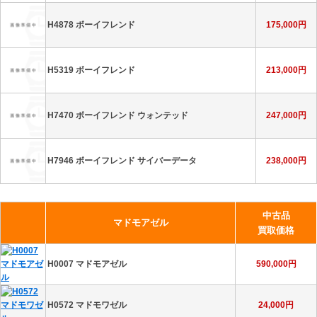
H7988 J12 サイバネティック
982,000円
H4878 ボーイフレンド
175,000円
H4557 プルミエール
127,000円
H7989 J12 インターステラー
573,000円
H6125 プルミエール
225,000円
H7990 J12 コズミック
385,000円
H5319 ボーイフレンド
213,000円
H6360 プルミエール ロック
190,000円
H9541 J12 キャリバー12.1
863,000円
H7470 ボーイフレンド ウォンテッド
247,000円
H6951 プルミエール
352,000円
H7022 プルミエール
330,000円
H9632 J12 BLEU キャリバー12.1
870,000円
H7946 ボーイフレンド サイバーデータ
238,000円
H7471 プルミエール ウォンテッドドゥシャネル
340,000円
H9762 J12 クチュール
533,000円
J12 その他モデル
お問い合わせ
中古品
H9860 プルミエール ソートワール ベルト
692,000円
マドモアゼル
買取価格
H9861 プルミエール カフ
820,000円
H0007 マドモアゼル
590,000円
H0572 マドモワゼル
24,000円