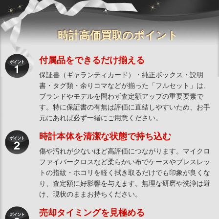
時計高価買取のポイント
付属品をできるだけ揃える
保証書（ギャランティカード）・純正ボックス・説明
書・タグ類・余りコマなどが揃った「フルセット」は、
ブランドやモデルを問わず査定額アップの重要要素で
す。特に保証書の有無は評価に直結しやすいため、お手
元にあれば必ず一緒にご用意ください。
時計本体を清潔な状態で持ち込む
傷や汚れが少ないほど高評価につながります。マイクロ
ファイバークロスなど柔らかい布でケースやブレスレッ
トの指紋・ホコリを軽く拭き取るだけでも印象が良くな
り、査定額に好影響を与えます。無理な研磨や洗浄は避
け、現状のままお持ちください。
売却タイミングを見極める