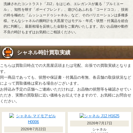
洗練されたコントラスト「J12」をはじめ、エレガンスが薫る「プルミエー
ル」、知性を映す「ボーイフレンド」、遊び心あふれる「コードココ」、技術
の粋を極めた「ムッシュードゥシャネル」など、そのバリエーションは多種多
様。そんなシャネルの腕時計を大黒屋ではモデル・年式・状態・付属品を総合
的に判断し、最新相場を反映した金額をご案内いたします。古いお品物や動作
不良の時計もまずはお気軽にご相談ください。
シャネル時計買取実績
こちらは買取日時点での大黒屋店頭または宅配、出張での買取実績となりま
す。
同一商品であっても、状態や保証書・付属品の有無、各店舗の取扱状況など
によって買取価格は変わる場合がございます。
お持込み予定の店舗へご連絡いただければ、お品物の状態等を確認させてい
ただき、実際の買取額に近い価格をお伝えできますので、お気軽にお問合せ
ください。
2026年7月17日
2026年7月22日
シャネル