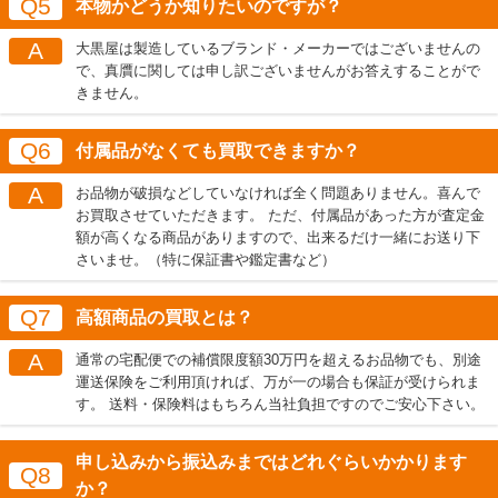
Q5
本物かどうか知りたいのですが？
A
大黒屋は製造しているブランド・メーカーではございませんの
で、真贋に関しては申し訳ございませんがお答えすることがで
きません。
Q6
付属品がなくても買取できますか？
A
お品物が破損などしていなければ全く問題ありません。喜んで
お買取させていただきます。 ただ、付属品があった方が査定金
額が高くなる商品がありますので、出来るだけ一緒にお送り下
さいませ。（特に保証書や鑑定書など）
Q7
高額商品の買取とは？
A
通常の宅配便での補償限度額30万円を超えるお品物でも、別途
運送保険をご利用頂ければ、万が一の場合も保証が受けられま
す。 送料・保険料はもちろん当社負担ですのでご安心下さい。
申し込みから振込みまではどれぐらいかかります
Q8
か？