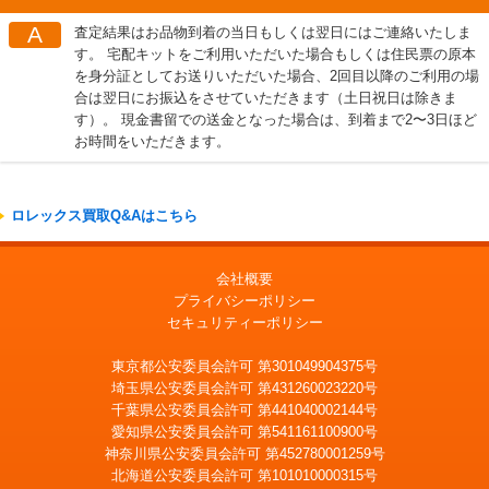
A
査定結果はお品物到着の当日もしくは翌日にはご連絡いたしま
す。 宅配キットをご利用いただいた場合もしくは住民票の原本
を身分証としてお送りいただいた場合、2回目以降のご利用の場
合は翌日にお振込をさせていただきます（土日祝日は除きま
す）。 現金書留での送金となった場合は、到着まで2〜3日ほど
お時間をいただきます。
ロレックス買取Q&Aはこちら
会社概要
プライバシーポリシー
セキュリティーポリシー
東京都公安委員会許可 第301049904375号
埼玉県公安委員会許可 第431260023220号
千葉県公安委員会許可 第441040002144号
愛知県公安委員会許可 第541161100900号
神奈川県公安委員会許可 第452780001259号
北海道公安委員会許可 第101010000315号