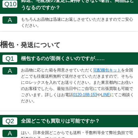
郵送、宅配後の査定に納得できない場合、商品はど
Q10
うなるのですか？
A
もちろんお品物は迅速にお返しさせていただきますのでご安心
ください。
梱
包・発送について
Q1
梱包するのが面倒くさいのですが……
A
お品物に応じた箱を用意させていただく
宅配梱包キット
を全国
どこでも往復送料無料で送付させていただきますので、そちら
にロレックスを入れてお送りください。また東京都内にお住い
のお客様でしたら、最短当日中にご自宅にて出張買取も可能で
ございます。詳しくはお電話
0120-188-153
や
LINE
にてご相談く
ださい。
Q2
全国どこでも買取りは可能ですか？
A
はい、日本全国どこからでも送料・手数料等全て弊社負担で宅