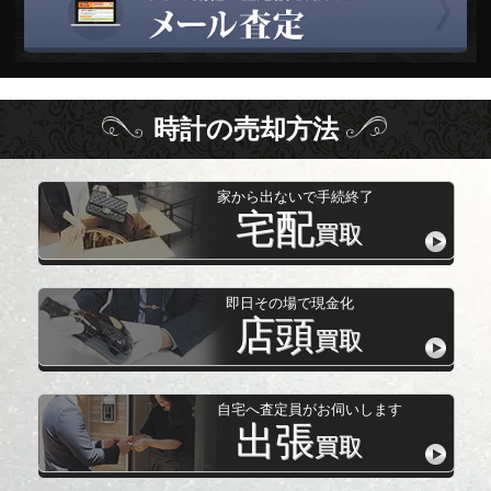
時計
の
売却方法
家から出ないで手続終了
宅配
買取
即日その場で現金化
店頭
買取
自宅へ査定員がお伺いします
出張
買取