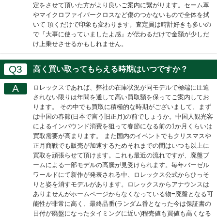
定をさせて頂いた方がより良いご案内に繋がります。セーム革
やマイクロファイバークロスなど傷のつかないもので全体を拭
いて 頂くだけで印象も変わります。査定員は時計好きも多いの
で『大事に使っていましたよ感』が伝わるだけで金額が少しだ
け上乗せさせるかもしれません。
Q3
高く買い取ってもらえる時期はいつですか？
A
ロレックスであれば、弊社の在庫状況が同モデルで極端に圧迫
されない限りは年間を通して高い買取額を保ってご案内してお
ります。 その中でも買取に積極的な時期がございまして、まず
は中国の春節(日本で言う旧正月)の前でしょうか。中国人観光客
によるインバウンド消費を狙って春節になる前の1か月くらいは
買取需要が高まります。 また国内のイベントでもクリスマスや
正月商戦でも販売が加速するためそれまでの間はいつも以上に
買取を頑張らせて頂けます。これも最近の流れですが、廃盤ブ
ームによる一部モデルの高騰が見受けられます。毎年バーゼル
ワールドにて新作が発表される中、ロレックス公式からひっそ
りと姿を消すモデルがあります。ロレックスからアナウンスは
ありませんがホームページからなくなっている物=廃盤となる可
能性が非常に高く、最終品番(ランダム番となった今は保証書の
日付が廃盤になったタイミングに近い)程売値も買値も高くなる