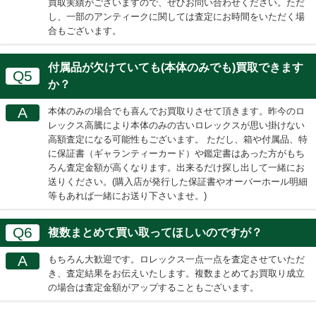
買取実績がございますので、ぜひお問い合わせください。ただ
し、一部のアンティークに関しては査定にお時間をいただく場
合もございます。
付属品が欠けていても(本体のみでも)買取できます
Q5
か？
A
本体のみの場合でも喜んでお買取りさせて頂きます。昨今のロ
レックス高騰により本体のみの古いロレックスが思い掛けない
高額査定になる可能性もございます。 ただし、箱や付属品、特
に保証書（ギャランティーカード）や鑑定書はあった方がもち
ろん査定金額が高くなります。出来るだけ探し出して一緒にお
送りください。(購入店が発行した保証書やオーバーホール明細
等もあれば一緒にお送り下さいませ。)
Q6
複数まとめて買い取ってほしいのですが？
A
もちろん大歓迎です。ロレックス一点一点を査定させていただ
き、査定結果をお伝えいたします。複数まとめてお買取り成立
の場合は査定金額がアップすることもございます。