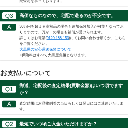
配査定を承っております。
Q3
高価なものなので、宅配で送るのが不安です。
A
30万円を超える高額品の場合も追加保険加入が可能となってお
りますので、万が一の場合も補償が受けられます。
詳しくはお電話(
0120-188-153
)にてお問い合わせ頂くか、こちら
をご覧ください。
大黒屋の安心運送保険について
※保険料はすべて大黒屋負担となります。
お
支払いについて
郵送、宅配後の査定結果(買取金額)はいつ頃でます
Q1
か？
A
査定結果はお品物到着の当日もしくは翌日にはご連絡いたしま
す。
Q2
最短でいつ頃ご入金いただけますか？