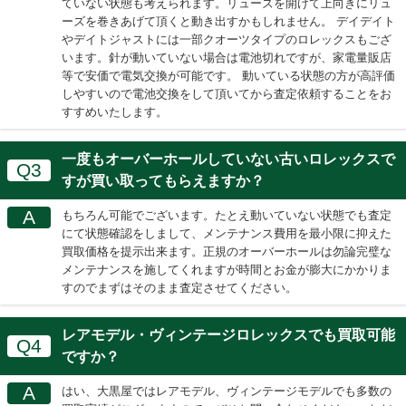
ていない状態も考えられます。リューズを開けて上向きにリュ
ーズを巻きあげて頂くと動き出すかもしれません。 デイデイト
やデイトジャストには一部クオーツタイプのロレックスもござ
います。針が動いていない場合は電池切れですが、家電量販店
等で安価で電気交換が可能です。 動いている状態の方が高評価
しやすいので電池交換をして頂いてから査定依頼することをお
すすめいたします。
一度もオーバーホールしていない古いロレックスで
Q3
すが買い取ってもらえますか？
A
もちろん可能でございます。たとえ動いていない状態でも査定
にて状態確認をしまして、メンテナンス費用を最小限に抑えた
買取価格を提示出来ます。正規のオーバーホールは勿論完璧な
メンテナンスを施してくれますが時間とお金が膨大にかかりま
すのでまずはそのまま査定させてください。
レアモデル・ヴィンテージロレックスでも買取可能
Q4
ですか？
A
はい、大黒屋ではレアモデル、ヴィンテージモデルでも多数の