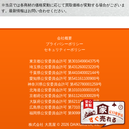
※当店では各商材の価格変動に応じて買取価格が変動する場合がございま
す。最新情報はお問い合わせください。
会社概要
プライバシーポリシー
セキュリティーポリシー
東京都公安委員会許可 第301049904375号
埼玉県公安委員会許可 第431260023220号
千葉県公安委員会許可 第441040002144号
愛知県公安委員会許可 第541161100900号
神奈川県公安委員会許可 第452780001259号
北海道公安委員会許可 第101010000315号
京都府公安委員会許可 第611241930028号
大阪府公安委員会許可 第621151403749号
広島県公安委員会許可 第731020900021号
福岡県公安委員会許可 第909990034054号
LINE
メール査定
査定
株式会社 大黒屋 © 2026 DAIKOKUYA, Inc.