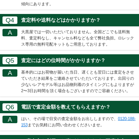
傾向にあります。
Q4
査定料や送料などはかかりますか？
A
大黒屋では一切いただいておりません。全国どこでも送料無
料、査定料なし、キャンセル料なども全て弊社負担。ロレック
ス専用の無料宅配キットもご用意しております。
Q5
査定にはどの位時間がかかりますか？
A
基本的にはお荷物が届いた当日、遅くとも翌日には査定をさせ
ていただき結果をご連絡させていただいております。出回りの
少ないレアモデル等はお品物到着のタイミングにもよりますが
2〜3日お時間を頂く場合もございますのでご容赦ください。
Q6
電話で査定金額を教えてもらえますか？
A
はい、その場で目安の査定金額をお出ししますので、
0120-188-
153
までお気軽にお問い合わせくださいませ。