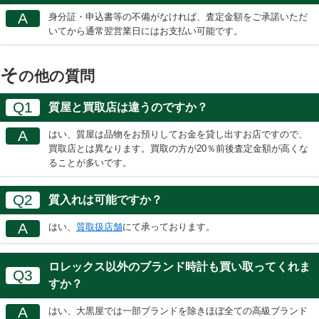
A
身分証・申込書等の不備がなければ、査定金額をご承諾いただ
いてから通常翌営業日にはお支払い可能です。
そ
の他の質問
Q1
質屋と買取店は違うのですか？
A
はい、質屋は品物をお預りしてお金を貸し出すお店ですので、
買取店とは異なります。買取の方が20％前後査定金額が高くな
ることが多いです。
Q2
質入れは可能ですか？
A
はい、
質取扱店舗
にて承っております。
ロレックス以外のブランド時計も買い取ってくれま
Q3
すか？
A
はい、大黒屋では一部ブランドを除きほぼ全ての高級ブランド