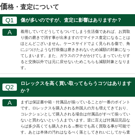
価
格・査定について
Q1
傷が多いのですが、査定に影響はありますか？
A
着用していてどうしてもついてしまう生活傷であれば、お買取
り後の磨きで消す事が出来ますのでマイナス査定になることは
ほとんどございません。ケースサイドでよく見られる傷で、角
にぶつけたような打痕傷は磨ききれないため減額の対象になっ
てしまいます。また、ガラスのフチがかけてしまっていたりす
ると交換以外では元に戻せないためこちらも減額対象となりま
す。
ロレックスを高く買い取ってもらうコツはあります
Q2
か？
A
まずは保証書や箱・付属品が揃っていることが一番のポイント
です。ロレックスを購入される外国人の方も増えてきており、
コレクションとして購入される場合は付属品がすべて揃ってい
ないと買わないという人までいます。逆に言えば付属品完品な
らば多少高くても購入される→弊社でも高く買取る事が可能で
す。あとは本体の汚れはなるべく落としてきれいにしてから査