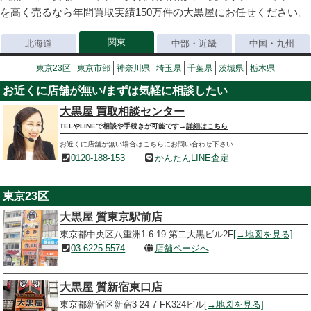
を高く売るなら年間買取実績150万件の大黒屋にお任せください。
関東
北海道
中部・近畿
中国・九州
東京23区
東京市部
神奈川県
埼玉県
千葉県
茨城県
栃木県
お近くに店舗が無い/まずは気軽に相談したい
大黒屋 買取相談センター
TELやLINEで相談や手続きが可能です→
詳細はこちら
お近くに店舗が無い場合はこちらにお問い合わせ下さい
0120-188-153
かんたんLINE査定
東京23区
大黒屋 質東京駅前店
東京都中央区八重洲1-6-19 第二大黒ビル2F
[→地図を見る]
03-6225-5574
店舗ページへ
大黒屋 質新宿東口店
東京都新宿区新宿3-24-7 FK324ビル
[→地図を見る]