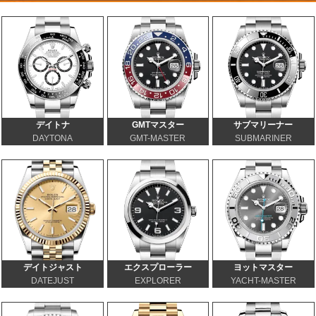
デイトナ
GMTマスター
サブマリーナー
DAYTONA
GMT-MASTER
SUBMARINER
デイトジャスト
エクスプローラー
ヨットマスター
DATEJUST
EXPLORER
YACHT-MASTER