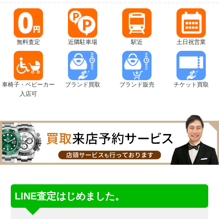
無料査定
近隣駐車場
駅近
土日祝営業
車椅子・ベビーカー
ブランド買取
ブランド販売
チケット買取
入店可
LINE査定はじめました。