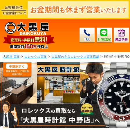
>
>
>
大黒屋 買取
ロレックス買取
大黒屋の主なロレックス買取店舗
時計館 中野店 RO