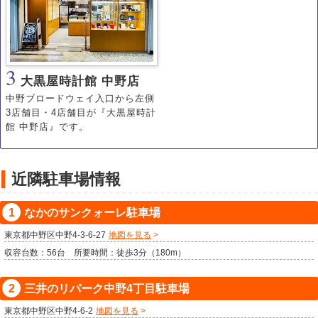
3
大黒屋時計館 中野店
中野ブロードウェイ入口から左側
3店舗目・4店舗目が『大黒屋時計
館 中野店』です。
近隣駐車場情報
なかのサンクォーレ駐車場
東京都中野区中野4-3-6-27
地図を見る
収容台数：56台 所要時間：徒歩3分（180m）
三井のリパーク中野4丁目駐車場
東京都中野区中野4-6-2
地図を見る