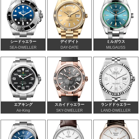
シードゥエラー
デイデイト
ミルガウス
SEA-DWELLER
DAY-DATE
MILGAUSS
エアキング
スカイドゥエラー
ランドドゥエラー
Air-King
SKY-DWELLER
LAND-DWELLER