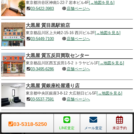
東京都渋谷区神南1-22-7 岩本ビル4F
[→地図を見る]
03-5422-3983
店舗ページへ
大黒屋 質目黒駅前店
東京都品川区上大崎2-15-16 西川ビル2F
[→地図を見る]
03-5449-7100
店舗ページへ
大黒屋 質五反田買取センター
東京都品川区西五反田1-5-2 トラヤビル1F
[→地図を見る]
03-3495-6286
店舗ページへ
大黒屋 質銀座松屋通り店
東京都中央区銀座3-8-12 大広朝日ビル5F
[→地図を見る]
03-5537-7591
店舗ページへ
大黒屋 質銀座買取センター
03-5318-5250
東京都中央区銀座3-3-7 サカイリ9ビル1F-B1F
[→地図を見る]
LINE査定
メール査定
来店予約
03-5159-6811
店舗ページへ