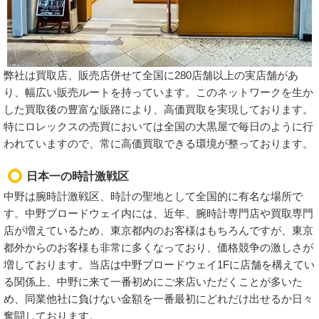
弊社は買取店、販売店併せて全国に280店舗以上の実店舗があ
り、幅広い販売ルートを持っています。このネットワークを生か
した買取後の豊富な販路により、高価買取を実現しております。
特にロレックスの売買においては全国の大黒屋で毎日のように行
われていますので、常に高価買取できる環境が整っております。
日本一の時計激戦区
中野は腕時計激戦区、時計の聖地として全国的に有名な場所で
す。中野ブロードウェイ内には、近年、腕時計専門店や買取専門
店が増えているため、東京都内のお客様はもちろんですが、東京
都外からのお客様も非常に多くなっており、価格競争の激しさが
増しております。当店は中野ブロードウェイ1Fに店舗を構えてい
る関係上、中野に来て一番初めにご来店いただくことが多いた
め、同業他社に負けない金額を一番最初にどれだけ出せるか日々
奮闘しております。