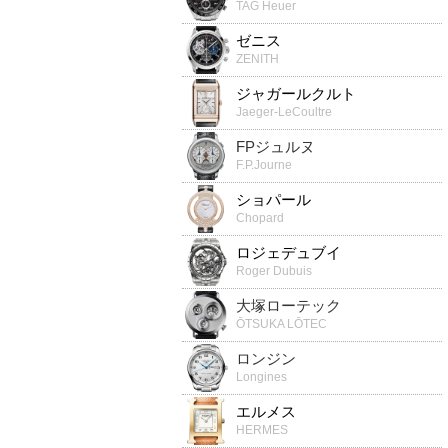
TAG Heuer
ゼニス
ZENITH
ジャガールクルト
Jaeger-LeCoultre
FPジュルヌ
F.P.Journe
ショパール
Chopard
ロジェデュブイ
Roger Dubuis
大塚ローテック
ŌTSUKA LŌTEC
ロンジン
Longines
エルメス
HERMES