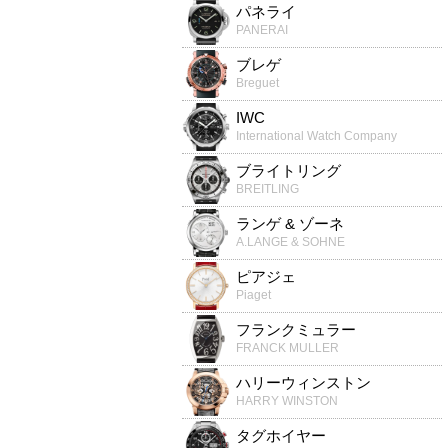
パネライ
PANERAI
ブレゲ
Breguet
IWC
International Watch Company
ブライトリング
BREITLING
ランゲ & ゾーネ
A.LANGE & SOHNE
ピアジェ
Piaget
フランクミュラー
FRANCK MULLER
ハリーウィンストン
HARRY WINSTON
タグホイヤー