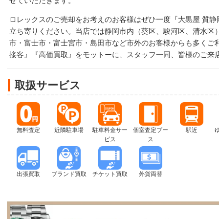
せていただきます。
ロレックスのご売却をお考えのお客様はぜひ一度『大黒屋 質静
立ち寄りください。当店では静岡市内（葵区、駿河区、清水区
市・富士市・富士宮市・島田市など市外のお客様からも多くご
接客』『高価買取』をモットーに、スタッフ一同、皆様のご来
取扱サービス
無料査定
近隣駐車場
駐車料金サー
個室査定ブー
駅近
ビス
ス
出張買取
ブランド買取
チケット買取
外貨両替