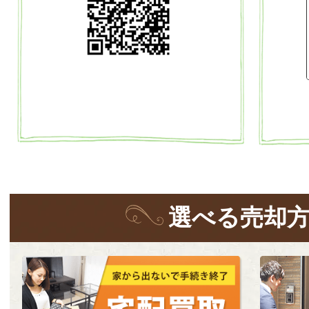
選
べる
売却