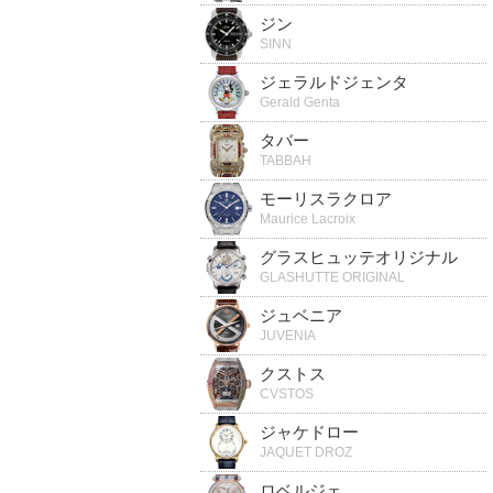
ジン
SINN
ジェラルドジェンタ
Gerald Genta
タバー
TABBAH
モーリスラクロア
Maurice Lacroix
グラスヒュッテオリジナル
GLASHUTTE ORIGINAL
ジュベニア
JUVENIA
クストス
CVSTOS
ジャケドロー
JAQUET DROZ
ロベルジェ