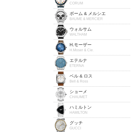
CORUM
ボーム & メルシエ
BAUME & MERCIER
ウォルサム
WALTHAM
H.モーザー
H.Moser & Cie.
エテルナ
ETERNA
ベル & ロス
Bell & Ross
ショーメ
CHAUMET
ハミルトン
HAMILTON
グッチ
GUCCI