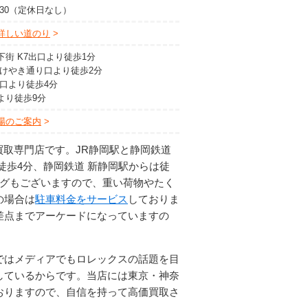
8:30（定休日なし）
詳しい道のり
下街 K7出口より徒歩1分
 けやき通り口より徒歩2分
北口より徒歩4分
より徒歩9分
場のご案内
買取専門店です。JR静岡駅と静岡鉄道
徒歩4分、静岡鉄道 新静岡駅からは徒
ングもございますので、重い荷物やたく
の場合は
駐車料金をサービス
しておりま
差点までアーケードになっていますの
ではメディアでもロレックスの話題を目
しているからです。当店には東京・神奈
おりますので、自信を持って高価買取さ