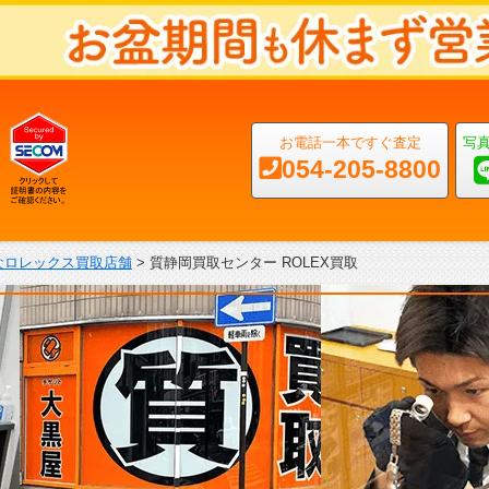
お電話一本ですぐ査定
写
054-205-8800
なロレックス買取店舗
>
質静岡買取センター ROLEX買取