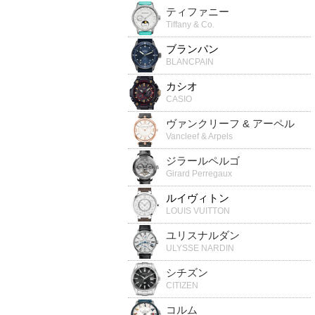
ティファニー
Tiffany & Co.
ブランパン
BLANCPAIN
カシオ
CASIO
ヴァンクリーフ & アーペル
Vancleef & Arpels
ジラールペルゴ
Girard Perregaux
ルイヴィトン
LOUIS VUITTON
ユリスナルダン
ULYSSE NARDIN
シチズン
CITIZEN
コルム