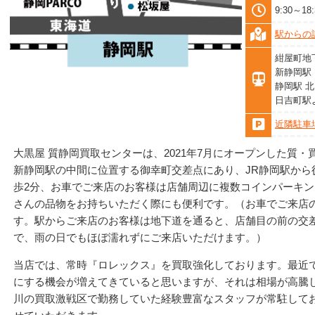
9:30～1
駅からの
紺屋町地
新静岡駅
静岡駅 
日吉町駅
近隣駐車
大黒屋 質静岡買取センターは、2021年7月にオープンした質・
新静岡駅の中間に位置する御幸町交差点にあり、JR静岡駅から
歩2分、お車でご来店のお客様は店舗周辺に複数コインパーキ
さんの品物をお持ちいただく際にも便利です。（お車でご来店
す。駅からご来店のお客様は地下道を通ると、店舗目の前の交
で、雨の日でもほぼ濡れずにご来店いただけます。）
当店では、常時『ロレックス』を買取強化しております。最近
にする機会が増えてきていると思いますが、それは相場が高騰
川の買取激戦区で勤務していた経験豊富なスタッフが常駐して