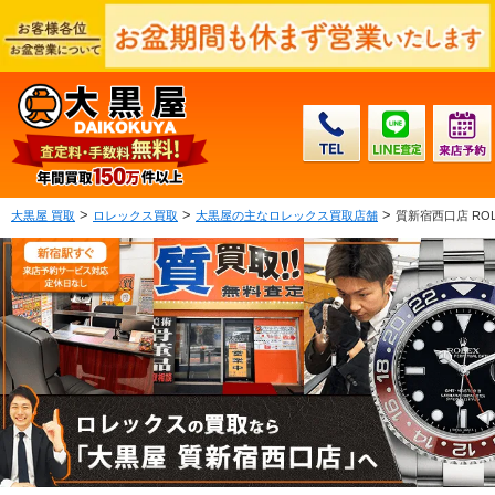
>
>
>
大黒屋 買取
ロレックス買取
大黒屋の主なロレックス買取店舗
質新宿西口店 RO