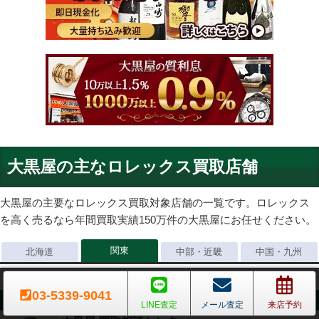
大黒屋の主なロレックス買取店舗
大黒屋の主要なロレックス買取対象店舗の一覧です。ロレックス
を高く売るなら年間買取実績150万件の大黒屋にお任せください。
関東
北海道
中部・近畿
中国・九州
東京23区
東京市部
神奈川県
埼玉県
千葉県
茨城県
栃木県
03-5339-9041
お近くに店舗が無い/まずは気軽に相談したい
LINE査定
メール査定
来店予約