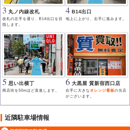
3
4
丸ノ内線改札
B14出口
改札の左手を通り、B14出口を目
地上に上がり、右手に進みます。
指します。
5
6
思い出横丁
大黒屋 質新宿西口店
商店街を50mほど直進します。
右手に大きな
オレンジ看板
の当店
がございます。
近隣駐車場情報