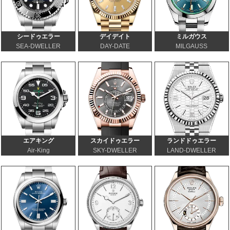
シードゥエラー
デイデイト
ミルガウス
SEA-DWELLER
DAY-DATE
MILGAUSS
エアキング
スカイドゥエラー
ランドドゥエラー
Air-King
SKY-DWELLER
LAND-DWELLER