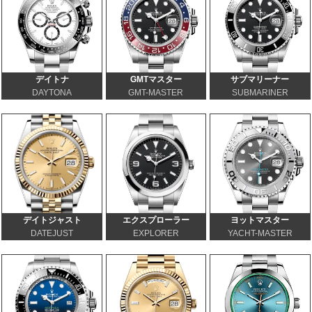
デイトナ
GMTマスター
サブマリーナー
DAYTONA
GMT-MASTER
SUBMARINER
デイトジャスト
エクスプローラー
ヨットマスター
DATEJUST
EXPLORER
YACHT-MASTER