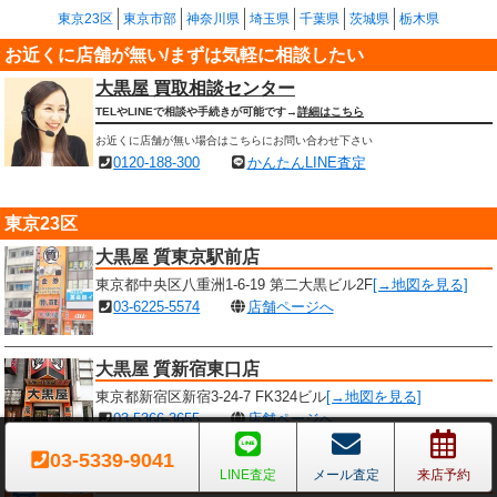
東京23区
東京市部
神奈川県
埼玉県
千葉県
茨城県
栃木県
お近くに店舗が無い/まずは気軽に相談したい
大黒屋 買取相談センター
TELやLINEで相談や手続きが可能です→
詳細はこちら
お近くに店舗が無い場合はこちらにお問い合わせ下さい
0120-188-300
かんたんLINE査定
東京23区
大黒屋 質東京駅前店
東京都中央区八重洲1-6-19 第二大黒ビル2F
[→地図を見る]
03-6225-5574
店舗ページへ
大黒屋 質新宿東口店
東京都新宿区新宿3-24-7 FK324ビル
[→地図を見る]
03-5366-3655
店舗ページへ
03-5339-9041
LINE査定
メール査定
来店予約
大黒屋 質新宿西口店