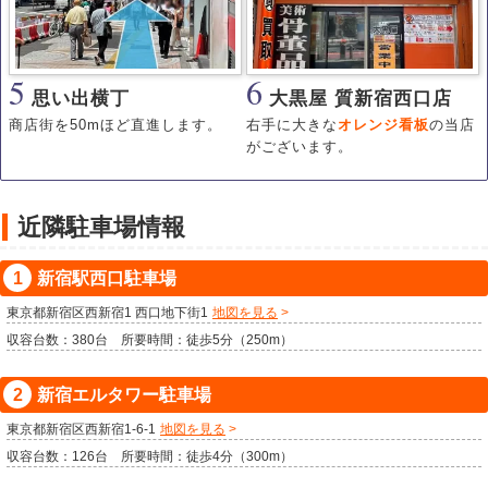
5
6
思い出横丁
大黒屋 質新宿西口店
商店街を50mほど直進します。
右手に大きな
オレンジ看板
の当店
がございます。
近隣駐車場情報
新宿駅西口駐車場
東京都新宿区西新宿1 西口地下街1
地図を見る
収容台数：380台 所要時間：徒歩5分（250m）
新宿エルタワー駐車場
東京都新宿区西新宿1-6-1
地図を見る
収容台数：126台 所要時間：徒歩4分（300m）