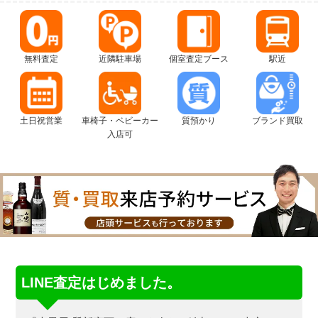
無料査定
近隣駐車場
個室査定ブース
駅近
土日祝営業
車椅子・ベビーカー
質預かり
ブランド買取
入店可
LINE査定はじめました。