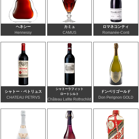
ヘネシー
カミュ
ロマネコンティ
Hennessy
CAMUS
Romanée-Conti
シャトーラフィット
シャトー・ペトリュス
ドンペリゴールド
ロートシルト
CHATEAU PETRVS
Don Perignon GOLD
Château Lafite Rothschild