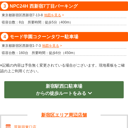
NPC24H 西新宿7丁目パーキング
東京都新宿区西新宿7-13-8
地図を見る
収容台数：8台 所要時間：徒歩5分（400m）
モード学園コクーンタワー駐車場
東京都新宿区西新宿1-7-3
地図を見る
収容台数：160台 所要時間：徒歩6分（450m）
※記載の内容は予告無く変更されている場合がございます。現地看板をご確
認の上ご利用ください。
新宿駅西口駐車場
からの徒歩ルートをみる
新宿区エリア周辺店舗
質新宿東口店