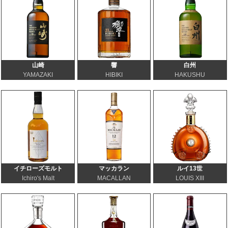
山崎
響
白州
YAMAZAKI
HIBIKI
HAKUSHU
イチローズモルト
マッカラン
ルイ13世
Ichiro's Malt
MACALLAN
LOUIS XIII