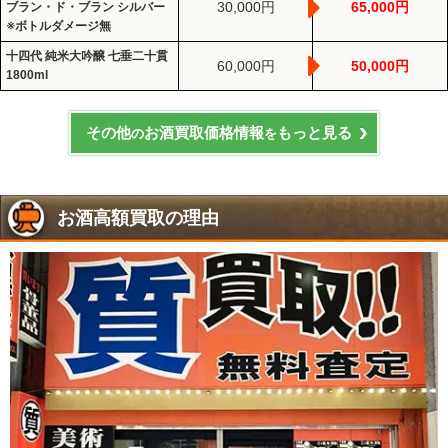
30,000円
65,000円
ブラン・ド・ブラン シルバー
※ボトルダメージ無
十四代 純米大吟醸 七垂二十貫
60,000円
50,000円
1800ml
その他
お酒買取価格情報
もっと見る
の
を
お酒高額買取の理由