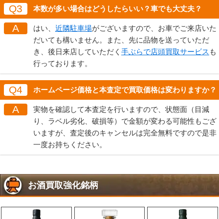
Q3
本数が多い場合はどうしたらいい？車でも大丈夫？
A
はい、
近隣駐車場
がございますので、お車でご来店いた
だいても構いません。また、先に品物を送っていただ
き、後日来店していただく
手ぶらで店頭買取サービス
も
行っております。
Q4
ホームページ価格と本査定で買取価格は変わりますか？
A
実物を確認して本査定を行いますので、状態面（目減
り、ラベル劣化、破損等）で金額が変わる可能性もござ
いますが、査定後のキャンセルは完全無料ですので是非
一度お持ちください。
お酒買取強化銘柄