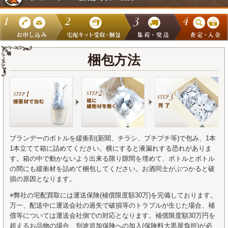
梱包方法
ブランデーのボトルを緩衝剤(新聞、チラシ、プチプチ等)で包み、1本
1本立てて箱に詰めてください。横にすると液漏れする恐れがありま
す。箱の中で動かないよう出来る限り隙間を埋めて、ボトルとボトル
の間にも緩衝材を詰めて梱包してください。お酒同士がぶつかると破
損の原因となります。
※弊社の宅配買取には運送保険(補償限度額30万)を完備しております。
万一、配送中に運送会社の過失で破損等のトラブルが生じた場合、補
償等については運送会社側での対応となります。補償限度額30万円を
超えるお品物の場合、別途追加保険への加入(保険料大黒屋負担)が必