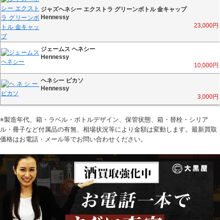
ジャズヘネシー エクストラ グリーンボトル 金キャップ
Hennessy
23,000
円
ジェームス ヘネシー
Hennessy
10,000
円
ヘネシー ピカソ
Hennessy
3,000
円
※製造年代、箱・ラベル・ボトルデザイン、保管状態、箱・替栓・シリア
ル・冊子など付属品の有無、相場状況等により金額は変動します。最新買取
価格はお電話・メール等でお問い合わせください。