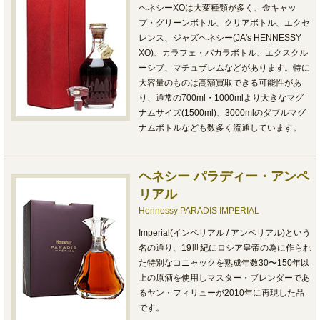
ヘネシーXOは大変種類が多く、金キャッ
プ・グリーンボトル、クリアボトル、エクセ
レンス、ジャズヘネシー(JA's HENNESSY
XO)、カラフェ・バカラボトル、エクスクル
ーシブ、マチュザレムなどがあります。特に
大容量のものは高額買取できる可能性があ
り、通常の700ml・1000mlより大きなマグ
ナムサイズ(1500ml)、3000mlのダブルマグ
ナムボトルなども数多く流通しています。
ヘネシー パラディー・アンペ
リアル
Hennessy PARADIS IMPERIAL
Imperial(インペリアル / アンペリアル)という
名の通り、19世紀にロシア皇帝の為に作られ
た特別なコニャックを熟成年数30〜150年以
上の原酒を使用しマスター・ブレンダーであ
るヤン・フィリューが2010年に再現した品
です。