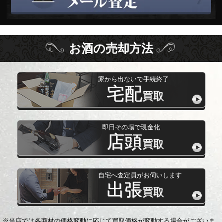
お酒
の
売却方法
家から出ないで手続終了
宅配
買取
即日その場で現金化
店頭
買取
自宅へ査定員がお伺いします
出張
買取
※当店では各商材の価格変動に応じて買取価格が変動する場合がございま