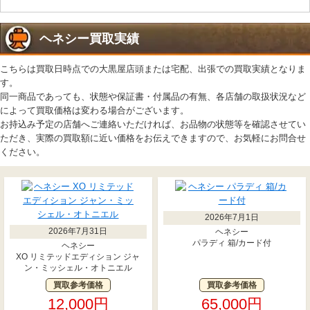
ヘネシー買取実績
こちらは買取日時点での大黒屋店頭または宅配、出張での買取実績となりま
す。
同一商品であっても、状態や保証書・付属品の有無、各店舗の取扱状況など
によって買取価格は変わる場合がございます。
お持込み予定の店舗へご連絡いただければ、お品物の状態等を確認させてい
ただき、実際の買取額に近い価格をお伝えできますので、お気軽にお問合せ
ください。
2026年7月1日
2026年7月31日
ヘネシー
パラディ 箱/カード付
ヘネシー
XO リミテッドエディション ジャ
ン・ミッシェル・オトニエル
買取参考価格
買取参考価格
12,000円
65,000円