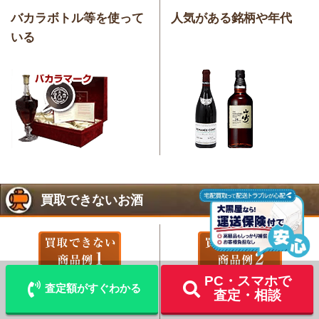
バカラボトル等を使って
人気がある銘柄や年代
いる
買取できないお酒
LINE
メール査定
査定
出張買取
宅配買取を申込む
PC・スマホで
開封してしまったお酒
致命的な欠け、ヒビなどがある
査定額がすぐわかる
査定・相談