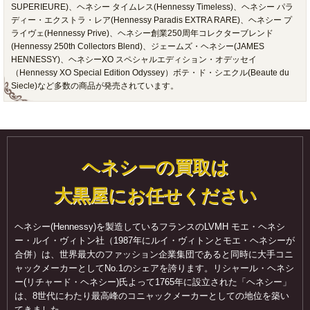
SUPERIEURE)、ヘネシー タイムレス(Hennessy Timeless)、ヘネシー パラ
ディー・エクストラ・レア(Hennessy Paradis EXTRA RARE)、ヘネシー プ
ライヴェ(Hennessy Prive)、ヘネシー創業250周年コレクターブレンド
(Hennessy 250th Collectors Blend)、ジェームズ・ヘネシー(JAMES
HENNESSY)、ヘネシーXO スペシャルエディション・オデッセイ
（Hennessy XO Special Edition Odyssey）ボテ・ド・シエクル(Beaute du
Siecle)など多数の商品が発売されています。
ヘネシーの買取は
大黒屋にお任せください
ヘネシー(Hennessy)を製造しているフランスのLVMH モエ・ヘネシ
ー・ルイ・ヴィトン社（1987年にルイ・ヴィトンとモエ・ヘネシーが
合併）は、世界最大のファッション企業集団であると同時に大手コニ
ャックメーカーとしてNo.1のシェアを誇ります。リシャール・ヘネシ
ー(リチャード・ヘネシー)氏よって1765年に設立された「ヘネシー」
は、8世代にわたり最高峰のコニャックメーカーとしての地位を築い
てきました。