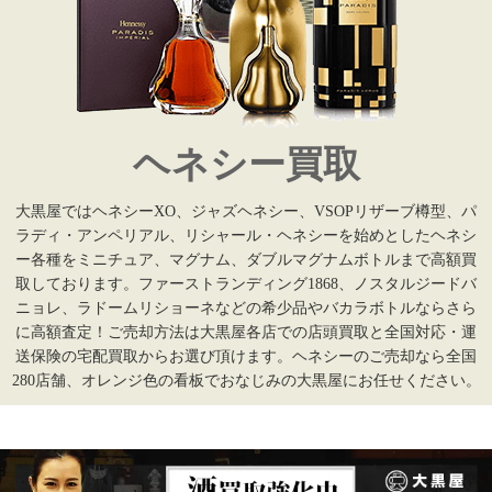
ヘネシー買取
大黒屋ではヘネシーXO、ジャズヘネシー、VSOPリザーブ樽型、パ
ラディ・アンペリアル、リシャール・ヘネシーを始めとしたヘネシ
ー各種をミニチュア、マグナム、ダブルマグナムボトルまで高額買
取しております。ファーストランディング1868、ノスタルジードバ
ニョレ、ラドームリショーネなどの希少品やバカラボトルならさら
に高額査定！ご売却方法は大黒屋各店での店頭買取と全国対応・運
送保険の宅配買取からお選び頂けます。ヘネシーのご売却なら全国
280店舗、オレンジ色の看板でおなじみの大黒屋にお任せください。