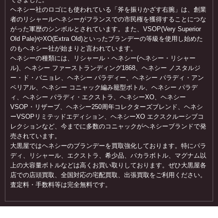
ヘネシー社のロゴにも使われている「斧を振りかざす右腕」は、創業
者のリシャールヘネシーがフランスでの市民権を獲得することにつな
がった軍歴のシンボルとされています。また、VSOP(Very Superior
Old Pale)やXO(Extra Old)といったブランデーの等級を使用し始めた
のもヘネシー社が始まりと言われています。
ヘネシーの種類には、リシャール・ヘネシー(ヘネシー・リシャー
ル)、ヘネシー ファーストランディング1868、ヘネシー ノスタルジ
ー・ド・バニョレ、ヘネシー パラディー、ヘネシー パラディ・アン
ペリアル、ヘネシー コニャック編み籠型ボトル、ヘネシー パラデ
ィ、ヘネシー パラディ・エクストラ、ヘネシーXO、ヘネシー
VSOP・リザーブ、ヘネシー250周年コレクターズブレンド、ヘネシ
ーVSOPリミテッドエディション、ヘネシーXO エクスクルーシブコ
レクションなど、今までに多数のコニャックがヘネシーブランドで発
売されています。
大黒屋ではヘネシーのブランデーを買取強化しております。特にパラ
ディ、リシャール、エクストラ、希少品、バカラボトル、マグナム以
上の大容量ボトルなどは高くお買い取りしております。ぜひ大黒屋各
店での店頭買取、全国対応の宅配買取、出張買取をご利用ください。
査定料・手数料等は完全無料です。