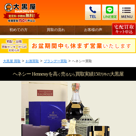
初めての方
買取の流れ
お客様の声
>
>
>
大黒屋 買取
お酒買取
ブランデー買取
ヘネシー買取
ヘネシー Hennessyを高
売
買取実績150
大黒屋
く
るなら
万件
の