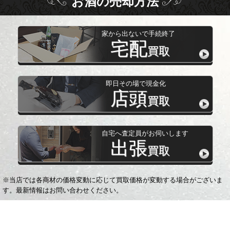
お酒
の
売却方法
家から出ないで手続終了
宅配
買取
即日その場で現金化
店頭
買取
自宅へ査定員がお伺いします
出張
買取
※当店では各商材の価格変動に応じて買取価格が変動する場合がございま
す。最新情報はお問い合わせください。