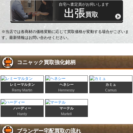
自宅へ査定員がお伺いします
出張
買取
※当店では各商材の価格変動に応じて買取価格が変動する場合がございま
す。最新情報はお問い合わせください。
コニャック買取強化銘柄
レミーマルタン
ヘネシー
カミュ
Remy Martin
Hennessy
Camus
ハーディー
マーテル
Hardy
Martell
ブランデー宅配買取の流れ