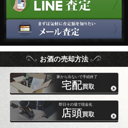
お酒
の
売却方法
家から出ないで手続終了
宅配
買取
即日その場で現金化
店頭
買取