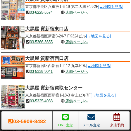
東京都中央区八重洲1-6-19 第二大黒ビル2F
[→地図を見る]
03-6225-5574
店舗ページへ
大黒屋 質新宿東口店
東京都新宿区新宿3-24-7 FK324ビル
[→地図を見る]
03-5366-3655
店舗ページへ
大黒屋 質新宿西口店
東京都新宿区西新宿1-2-12 丸幸ビル
[→地図を見る]
03-5339-9041
店舗ページへ
大黒屋 質新宿買取センター
東京都新宿区西新宿1-18-3 村上ビル7F
[→地図を見る]
03-5325-4033
店舗ページへ
大黒屋 質新宿通り店
03-5909-8482
東京都新宿区新宿3-17-2 アカネビルB1F
[→地図を見る]
LINE査定
メール査定
来店予約
03-6709-9260
店舗ページへ