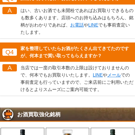
A
はい、古いお酒でも未開栓であればお買取りできるもの
も数多くあります。店頭へのお持ち込みはもちろん、銘
柄がおわかりであれば、
お電話
や
LINE
でも事前査定い
たします。
家を整理していたらお酒がたくさん出てきてたのです
Q4
が、何本まで買い取ってもらえますか？
A
当店では一度の取引本数の上限は設けておりませんの
で、何本でもお買取りいたします。
LINE
や
メール
での
事前査定も行っていますので、ご来店前にご利用いただ
けるとよりスムーズにご案内可能です。
お酒買取強化銘柄