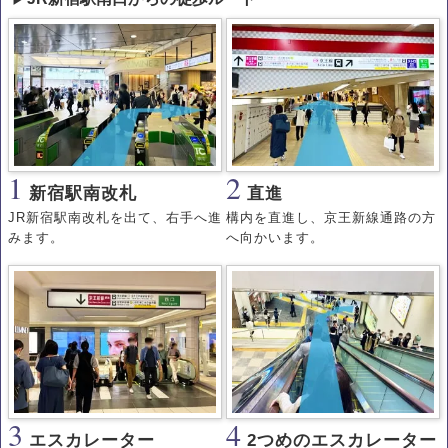
1
2
新宿駅南改札
直進
JR新宿駅南改札を出て、右手へ進
構内を直進し、京王新線通路の方
みます。
へ向かいます。
3
4
エスカレーター
2つめのエスカレーター