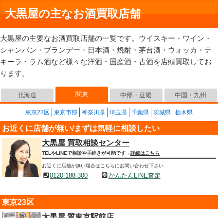
大黒屋の主なお酒買取店舗
大黒屋の主要なお酒買取店舗の一覧です。ウイスキー・ワイン・
シャンパン・ブランデー・日本酒・焼酎・茅台酒・ウォッカ・テ
キーラ・ラム酒など様々な洋酒・国産酒・古酒を店頭買取してお
ります。
関東
北海道
中部・近畿
中国・九州
東京23区
東京市部
神奈川県
埼玉県
千葉県
茨城県
栃木県
お近くに店舗が無い/まずは気軽に相談したい
大黒屋 買取相談センター
TELやLINEで相談や手続きが可能です→
詳細はこちら
お近くに店舗が無い場合はこちらにお問い合わせ下さい
0120-188-300
かんたんLINE査定
東京23区
大黒屋 質東京駅前店