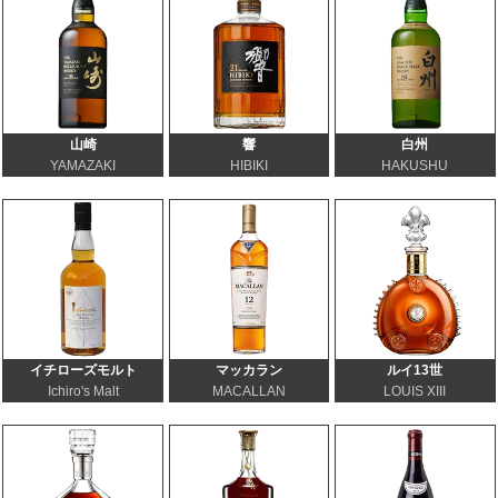
山崎
響
白州
YAMAZAKI
HIBIKI
HAKUSHU
イチローズモルト
マッカラン
ルイ13世
Ichiro's Malt
MACALLAN
LOUIS XIII