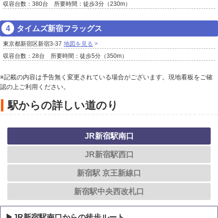
収容台数：380台 所要時間：徒歩3分（230m）
タイムズ新宿フラッグス
東京都新宿区新宿3-37
地図を見る
収容台数：28台 所要時間：徒歩5分（350m）
※記載の内容は予告無く変更されている場合がございます。現地看板をご確
認の上ご利用ください。
駅からの詳しい道のり
JR新宿駅南口
JR新宿駅西口
新宿駅 京王新線口
新宿駅中央西改札口
▶JR新宿駅南口からの徒歩ルート