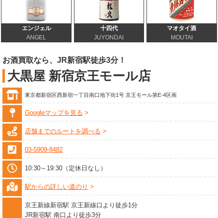
エンジェル
十四代
マオタイ酒
ANGEL
JUYONDAI
MOUTAI
お酒買取なら、JR新宿駅徒歩3分！
大黒屋 新宿京王モール店
東京都新宿区西新宿一丁目南口地下街1号 京王モール第E-4区画
Googleマップを見る
店舗までのルートを調べる
03-5909-8482
10:30～19:30（定休日なし）
駅からの詳しい道のり
京王新線新宿駅 京王新線口より徒歩1分
JR新宿駅 南口より徒歩3分