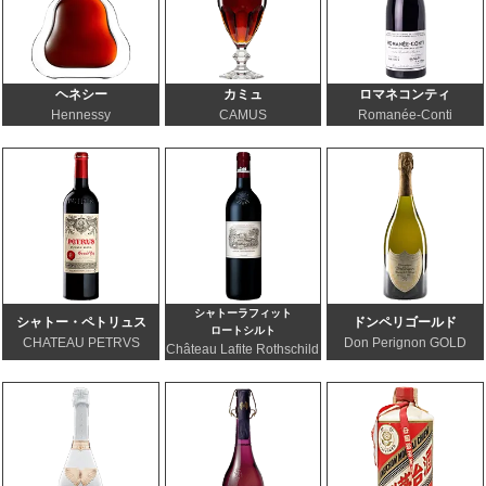
ヘネシー
カミュ
ロマネコンティ
Hennessy
CAMUS
Romanée-Conti
シャトーラフィット
シャトー・ペトリュス
ドンペリゴールド
ロートシルト
CHATEAU PETRVS
Don Perignon GOLD
Château Lafite Rothschild