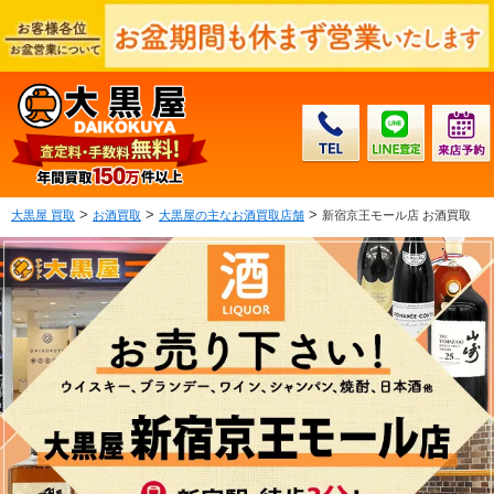
>
>
>
大黒屋 買取
お酒買取
大黒屋の主なお酒買取店舗
新宿京王モール店 お酒買取