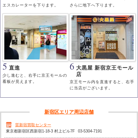
エスカレーターを下ります。
さらに地下へ下ります。
5
6
直進
大黒屋 新宿京王モール
店
少し進むと、右手に京王モールの
看板が見えます。
京王モール内を直進すると、右手
に当店がございます。
新宿区エリア周辺店舗
質新宿買取センター
東京都新宿区西新宿1-18-3 村上ビル7F
03-5304-7191