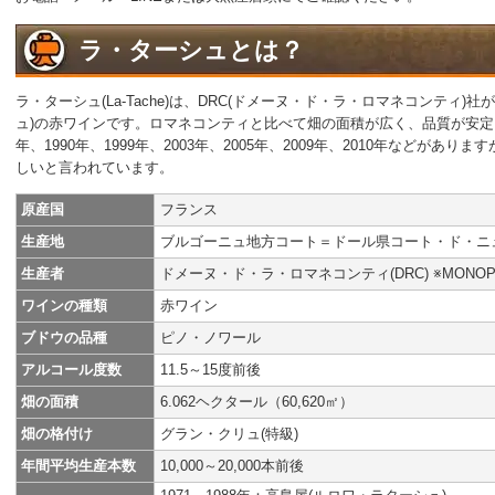
ラ・ターシュとは？
ラ・ターシュ(La-Tache)は、DRC(ドメーヌ・ド・ラ・ロマネコンティ)
ュ)の赤ワインです。ロマネコンティと比べて畑の面積が広く、品質が安定し
年、1990年、1999年、2003年、2005年、2009年、2010年などがあり
しいと言われています。
原産国
フランス
生産地
ブルゴーニュ地方コート＝ドール県コート・ド・ニ
生産者
ドメーヌ・ド・ラ・ロマネコンティ(DRC) ※MONOP
ワインの種類
赤ワイン
ブドウの品種
ピノ・ノワール
アルコール度数
11.5～15度前後
畑の面積
6.062ヘクタール（60,620㎡）
畑の格付け
グラン・クリュ(特級)
年間平均生産本数
10,000～20,000本前後