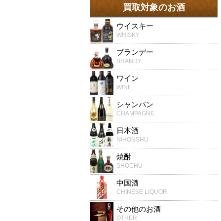
買取対象のお酒
ウイスキー
WHISKY
ブランデー
BRANDY
ワイン
WINE
シャンパン
CHAMPAGNE
日本酒
NIHONSHU
焼酎
SHOCHU
中国酒
CHINESE LIQUOR
その他のお酒
OTHER