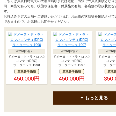
こちらは買取日時点での大黒屋店頭または宅配、出張での買取実績となり
同一商品であっても、状態や保証書・付属品の有無、各店舗の取扱状況な
す。
お持込み予定の店舗へご連絡いただければ、お品物の状態等を確認させて
できますので、お気軽にお問合せください。
2026年5月23日
2026年2月20日
2026
ドメーヌ・ド・ラ・ロマネ
ドメーヌ・ド・ラ・ロマネ
ドメーヌ・
コンティ(DRC)
コンティ(DRC)
コンティ
ラ・ターシュ 1990
ラ・ターシュ 1997
ラ・ターシ
買取参考価格
買取参考価格
買取
450,000円
450,000円
350
もっと見る