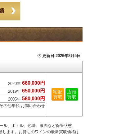
績
更新日:
2026年8月5日
660,000
円
2020年
650,000
円
2019年
宅配
店頭
買取
買取
580,000
円
2005年
その他年代
お問い合わせ
シール、ボトル、色味、液面など保管状態、
動します。お持ちのワインの最新買取価格は