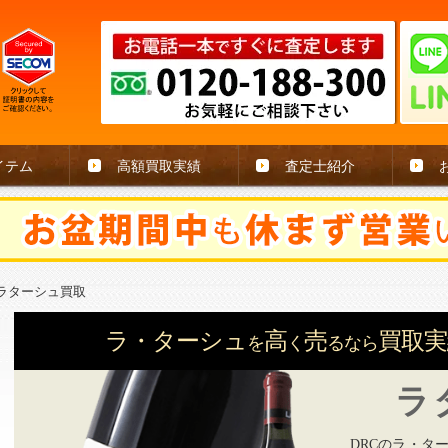
イテム
高額買取実績
査定士紹介
Cラターシュ買取
ラ・ターシュ
高
売
買取実
を
く
るなら
ラ
DRCのラ・ター