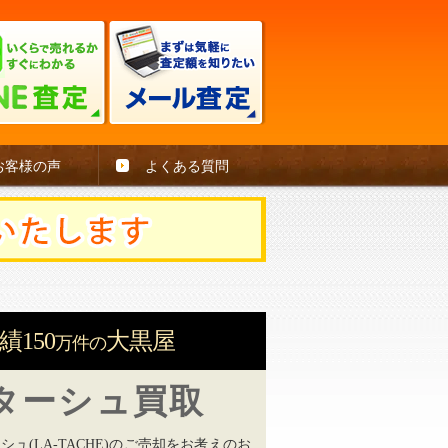
お客様の声
よくある質問
績150
大黒屋
万件
の
ターシュ買取
シュ(LA-TACHE)のご売却をお考えのお