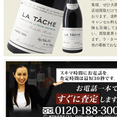
客様、ぜひ大
店頭買取だけ
おります。送
キャンセル料
険も完備して
い。買取業界
ます。ラ・ター
色の看板でおな