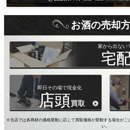
お酒
の
売却
家から出ない
宅
即日その場で現金化
店頭
買取
※当店では各商材の価格変動に応じて買取価格が変動する場合がご
い。