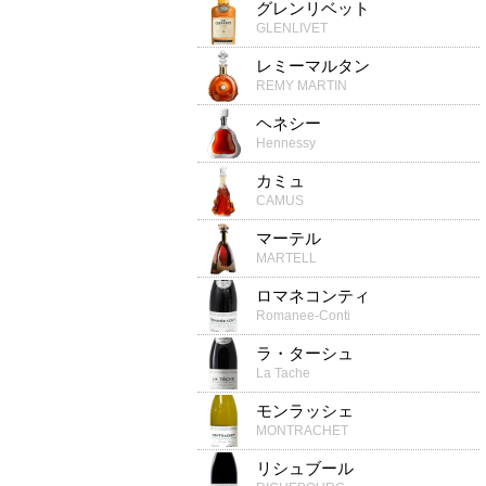
グレンリベット
GLENLIVET
レミーマルタン
REMY MARTIN
ヘネシー
Hennessy
カミュ
CAMUS
マーテル
MARTELL
ロマネコンティ
Romanee-Conti
ラ・ターシュ
La Tache
モンラッシェ
MONTRACHET
リシュブール