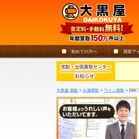
初めての方へ
買取ア
大黒屋 買取
>
お酒買取
>
ワイン買取
>
DR