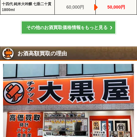
十四代 純米大吟醸 七垂二十貫
60,000円
50,000円
1800ml
その他
お酒買取価格情報
もっと見る
の
を
お酒高額買取の理由