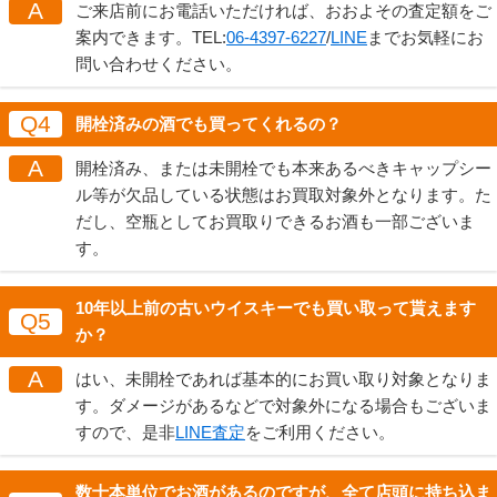
A
ご来店前にお電話いただければ、おおよその査定額をご
案内できます。TEL:
06-4397-6227
/
LINE
までお気軽にお
問い合わせください。
Q4
開栓済みの酒でも買ってくれるの？
A
開栓済み、または未開栓でも本来あるべきキャップシー
ル等が欠品している状態はお買取対象外となります。た
だし、空瓶としてお買取りできるお酒も一部ございま
す。
10年以上前の古いウイスキーでも買い取って貰えます
Q5
か？
A
はい、未開栓であれば基本的にお買い取り対象となりま
す。ダメージがあるなどで対象外になる場合もございま
すので、是非
LINE査定
をご利用ください。
数十本単位でお酒があるのですが、全て店頭に持ち込ま