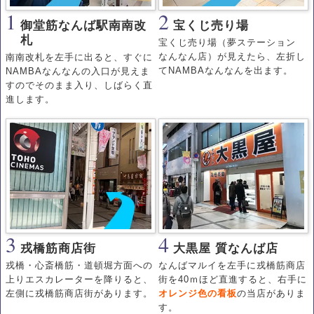
1
2
御堂筋なんば駅南南改
宝くじ売り場
札
宝くじ売り場（夢ステーション
なんなん店）が見えたら、左折し
南南改札を左手に出ると、すぐに
てNAMBAなんなんを出ます。
NAMBAなんなんの入口が見えま
すのでそのまま入り、しばらく直
進します。
3
4
戎橋筋商店街
大黒屋 質なんば店
戎橋・心斎橋筋・道頓堀方面への
なんばマルイを左手に戎橋筋商店
上りエスカレーターを降りると、
街を40ｍほど直進すると、右手に
左側に戎橋筋商店街があります。
オレンジ色の看板
の当店がありま
す。