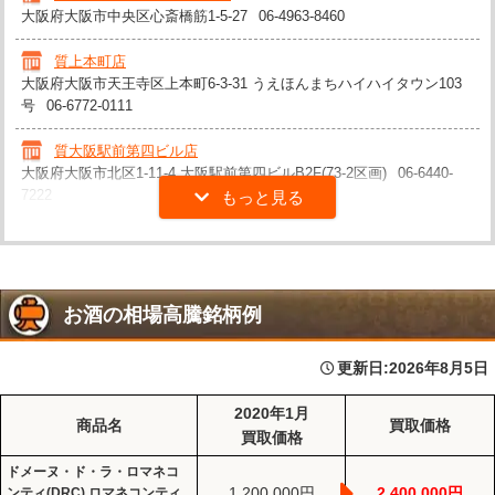
大阪府大阪市中央区心斎橋筋1-5-27
06-4963-8460
質上本町店
大阪府大阪市天王寺区上本町6-3-31 うえほんまちハイハイタウン103
号
06-6772-0111
質大阪駅前第四ビル店
大阪府大阪市北区1-11-4 大阪駅前第四ビルB2F(73-2区画)
06-6440-
7222
お酒の相場高騰銘柄例
更新日:
2026年8月5日
2020年1月
商品名
買取価格
買取価格
ドメーヌ・ド・ラ・ロマネコ
1,200,000円
2,400,000円
ンティ(DRC) ロマネコンティ