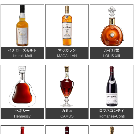
イチローズモルト
マッカラン
ルイ13世
Ichiro's Malt
MACALLAN
LOUIS XIII
ヘネシー
カミュ
ロマネコンティ
Hennessy
CAMUS
Romanée-Conti