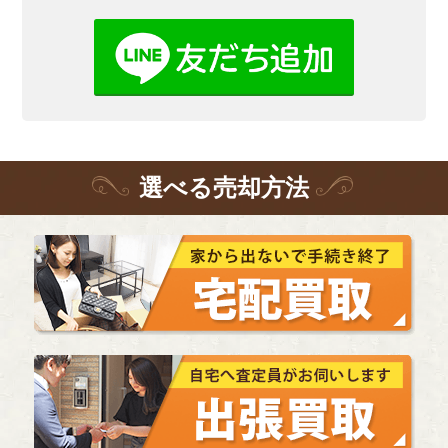
選
べる
売却方法