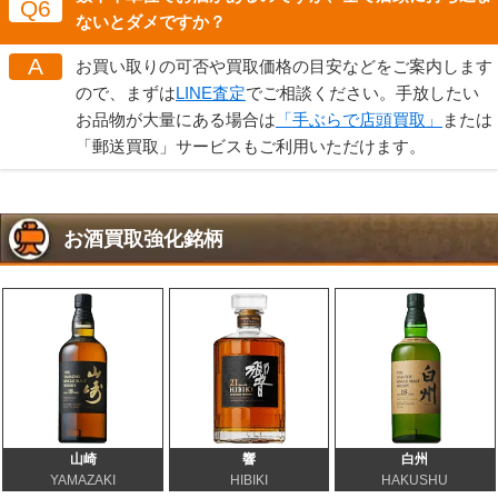
Q6
ないとダメですか？
A
お買い取りの可否や買取価格の目安などをご案内します
ので、まずは
LINE査定
でご相談ください。手放したい
お品物が大量にある場合は
「手ぶらで店頭買取」
または
「郵送買取」サービスもご利用いただけます。
お酒買取強化銘柄
山崎
響
白州
YAMAZAKI
HIBIKI
HAKUSHU