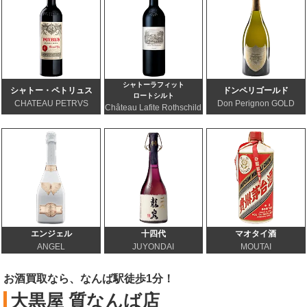
シャトーラフィット
シャトー・ペトリュス
ドンペリゴールド
ロートシルト
CHATEAU PETRVS
Don Perignon GOLD
Château Lafite Rothschild
エンジェル
十四代
マオタイ酒
ANGEL
JUYONDAI
MOUTAI
お酒買取なら、なんば駅徒歩1分！
大黒屋 質なんば店