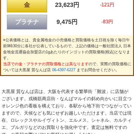
金
23,623円
-121円
プラチナ
9,475円
-83円
※公表価格とは、貴金属地金の小売価格と買取価格を土日祝を除く毎日午
前9時30分に各社が公表しているもので、上記の価格は一般社団法人 日本
金地金流通協会加盟店の1gあたりのインゴットの買取価格(税込)となりま
す。
当店での金・プラチナの買取価格とは異なります
ので、実際の買取価格に
ついては大黒屋 質なんば店
06-4397-6227
までお問合せください。
大黒屋 質なんば店は、大阪を代表する繁華街「難波」に店舗が
ございます。戎橋筋商店街・なんばマルイの斜め向かいに目立つ
オレンジ色の看板を構えており、各駅から地下街でつながってい
ますので、天候なども気にせずお越しいただけます。当店では現
在、ロレックスやルイヴィトン、エルメス、シャネル、カルティ
エ、ブルガリなどのお買取りを強化中です。査定は無料ですの