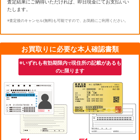
査定結果にご納得いただければ、即日現金にてお支払いい
たします。
※査定後のキャンセル(無料)も可能ですので、お気軽にご利用ください。
お買取りに必要な本人確認書類
※いずれも有効期限内
現住所の記載があるも
で
の
限ります
に