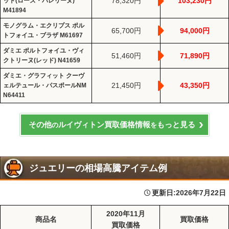
78,320円
103,230円
ット(ローズ・バレリーヌ)
M41894
モノグラム・エクリプス ポル
65,700円
94,000円
トフォイユ・ブラザ M61697
ダミエ ポルトフォイユ・ヴィ
51,460円
71,890円
クトリーヌ(レッド) N41659
ダミエ・グラフィット クーヴ
21,450円
43,350円
ェルテュール・パスポールNM
N64411
その他
ルイヴィトン買取価格情報
もっと見る
の
を
ジュエリーの相場高騰アイテム例
更新日:
2026年7月22日
2020年11月
商品名
買取価格
買取価格