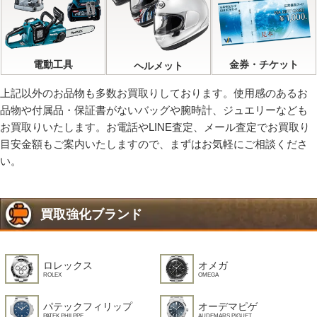
電動工具
金券・チケット
ヘルメット
上記以外のお品物も多数お買取りしております。使用感のあるお
品物や付属品・保証書がないバッグや腕時計、ジュエリーなども
お買取りいたします。お電話やLINE査定、メール査定でお買取り
目安金額もご案内いたしますので、まずはお気軽にご相談くださ
い。
買取強化ブランド
ロレックス
オメガ
ROLEX
OMEGA
パテックフィリップ
オーデマピゲ
PATEK PHILPPE
AUDEMARS PIGUET