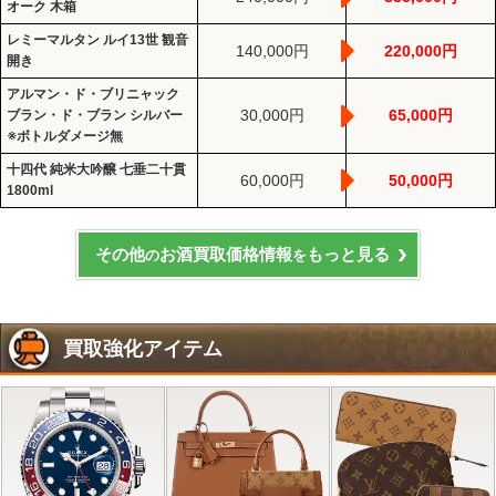
オーク 木箱
レミーマルタン ルイ13世 観音
140,000円
220,000円
開き
アルマン・ド・ブリニャック
30,000円
65,000円
ブラン・ド・ブラン シルバー
※ボトルダメージ無
十四代 純米大吟醸 七垂二十貫
60,000円
50,000円
1800ml
その他
お酒買取価格情報
もっと見る
の
を
買取強化アイテム