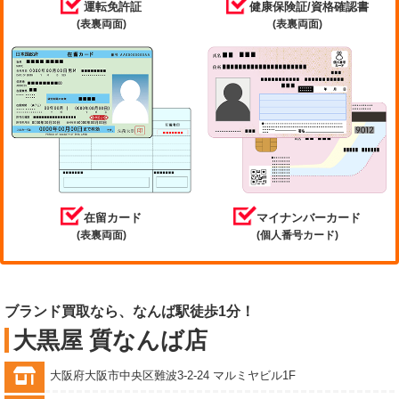
運転免許証
健康保険証/資格確認書
(表裏両面)
(表裏両面)
在留カード
マイナンバーカード
(表裏両面)
(個人番号カード)
ブランド買取なら、なんば駅徒歩1分！
大黒屋 質なんば店
大阪府大阪市中央区難波3-2-24 マルミヤビル1F