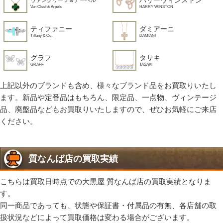
ヴァンクリーフ＆アーペル
HARRY WINSTON
Van Cleef & Arpels
ティファニー
ダミアーニ
Tiffany & Co.
DAMIANI
グラフ
タサキ
GRAFF
TASAKI
上記以外のブランドも含め、様々なブランド品をお買取りいたし
ます。新品や定番品はもちろん、限定品、一点物、ヴィンテージ
品、廃盤品などもお買取りいたしますので、ぜひお気軽にご来店
ください。
質なんば店の買取実績
こちらは買取日時点での大黒屋 質なんば店の買取実績となりま
す。
同一商品であっても、状態や保証書・付属品の有無、各店舗の取
扱状況などによって買取価格は変わる場合がございます。