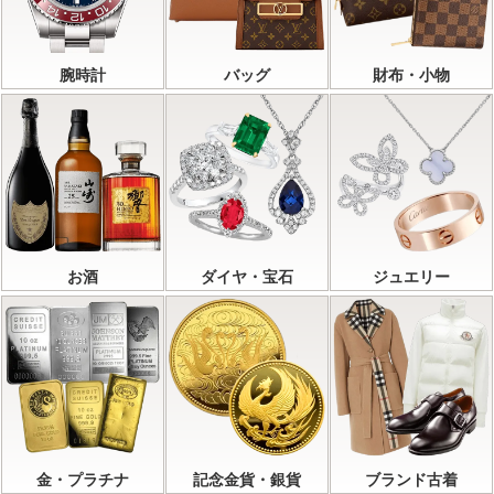
腕時計
バッグ
財布・小物
お酒
ダイヤ・宝石
ジュエリー
金・プラチナ
記念金貨・銀貨
ブランド古着