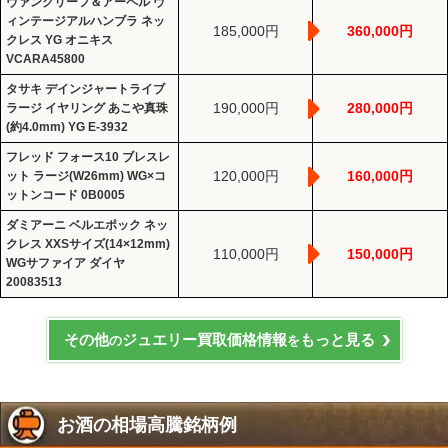
ヴァンクリーフ＆アーペル ヴ
ィンテージアルハンブラ ネッ
185,000円
360,000円
クレス YG オニキス
VCARA45800
タサキ デインジャートライブ
190,000円
280,000円
ラージ イヤリング あこや真珠
(約4.0mm) YG E-3932
フレッド フォース10 ブレスレ
120,000円
160,000円
ット ラージ(W26mm) WG×コ
ットンコード 0B0005
ダミアーニ ベルエポック ネッ
クレス XXSサイズ(14×12mm)
110,000円
150,000円
WGサファイア ダイヤ
20083513
その他
ジュエリー買取価格情報
もっと見る
の
を
お酒の相場高騰銘柄例