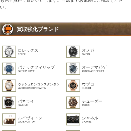
も完全無料で査定いたします。当店までお気軽にご相談くださ
い。
買取強化ブランド
ロレックス
オメガ
ROLEX
OMEGA
パテックフィリップ
オーデマピゲ
PATEK PHILPPE
AUDEMARS PIGUET
ウブロ
ヴァシュロンコンスタンタン
HUBLOT
VACHERON CONSTANTIN
パネライ
チューダー
PANERAI
TUDOR
ルイヴィトン
シャネル
LOUIS VUITTON
CHANEL