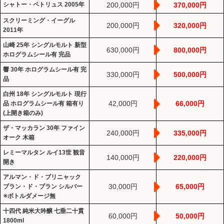
シャトー・ペトリュス 2005年
200,000円
370,000円
スクリーミング・イーグル
200,000円
320,000円
2011年
山崎 25年 シングルモルト 新型
630,000円
800,000円
ホログラムシール有 完品
響 30年 ホログラムシール有 完
330,000円
500,000円
品
白州 18年 シングルモルト 現行
42,000円
66,000円
品 ホログラムシール有 箱有り
(上開き箱のみ)
ザ・マッカラン 30年 ファイン
240,000円
335,000円
オーク 木箱
レミーマルタン ルイ13世 観音
140,000円
220,000円
開き
アルマン・ド・ブリニャック
30,000円
65,000円
ブラン・ド・ブラン シルバー
※ボトルダメージ無
十四代 純米大吟醸 七垂二十貫
60,000円
50,000円
1800ml