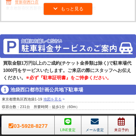
質新宿西口店
東京都新宿区西新宿1-2-12 丸幸ビル
03-5339-9041
買取金額1万円以上のご成約(チケット金券類は除く)で駐車場代
1000円をサービスいたします。ご来店の際にスタッフへお伝え
ください。
※必ず『駐車証明書』をご持参ください。
池袋西口都市計画公共地下駐車場
東京都豊島区西池袋1-19
地図を見る
収容台数：231台 所要時間：徒歩1分（60m）
タイムズエソラ池袋
03-5928-8277
LINE査定
メール査定
来店予約
東京都豊島区西池袋1-12
地図を見る