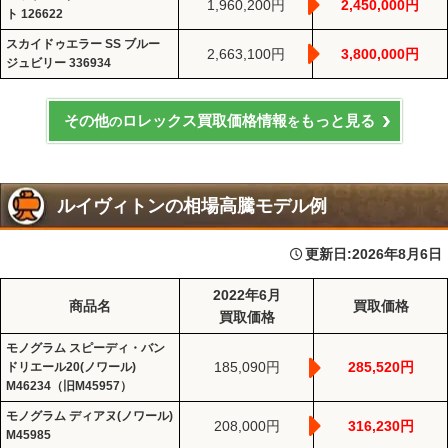
1,960,200円
2,450,000円
ト 126622
スカイドゥエラー SS ブルー
2,663,100円
3,800,000円
ジュビリー 336934
その他
ロレックス買取価格情報
もっと見る
の
を
ルイヴィトンの相場高騰モデル例
更新日:
2026年8月6日
2022年6月
商品名
買取価格
買取価格
モノグラム スピーディ・バン
185,090円
285,520円
ドリエール20(ノワール)
M46234（旧M45957）
モノグラム ディアヌ(ノワール)
208,000円
316,230円
M45985