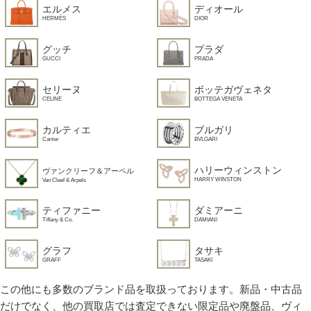
エルメス
ディオール
HERMÈS
DIOR
グッチ
プラダ
GUCCI
PRADA
セリーヌ
ボッテガヴェネタ
CELINE
BOTTEGA VENETA
カルティエ
ブルガリ
Cartier
BVLGARI
ハリーウィンストン
ヴァンクリーフ＆アーペル
HARRY WINSTON
Van Cleef & Arpels
ティファニー
ダミアーニ
Tiffany & Co.
DAMIANI
グラフ
タサキ
GRAFF
TASAKI
この他にも多数のブランド品を取扱っております。新品・中古品
だけでなく、他の買取店では査定できない限定品や廃盤品、ヴィ