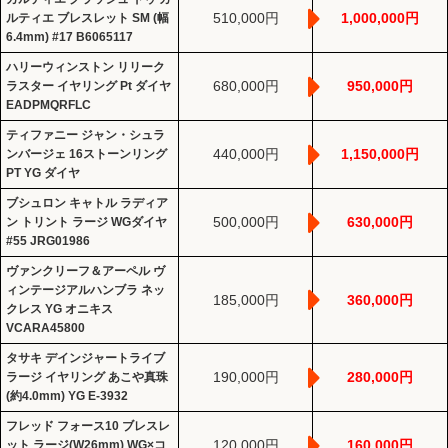
510,000円
1,000,000円
ルティエ ブレスレット SM (幅
6.4mm) #17 B6065117
ハリーウィンストン リリーク
680,000円
950,000円
ラスター イヤリング Pt ダイヤ
EADPMQRFLC
ティファニー ジャン・シュラ
440,000円
1,150,000円
ンバージェ 16ストーンリング
PT YG ダイヤ
ブシュロン キャトル ラディア
500,000円
630,000円
ン トリント ラージ WGダイヤ
#55 JRG01986
ヴァンクリーフ＆アーペル ヴ
ィンテージアルハンブラ ネッ
185,000円
360,000円
クレス YG オニキス
VCARA45800
タサキ デインジャートライブ
190,000円
280,000円
ラージ イヤリング あこや真珠
(約4.0mm) YG E-3932
フレッド フォース10 ブレスレ
120,000円
160,000円
ット ラージ(W26mm) WG×コ