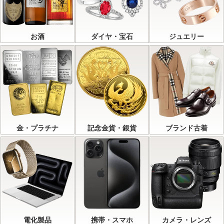
お酒
ダイヤ・宝石
ジュエリー
金・プラチナ
記念金貨・銀貨
ブランド古着
電化製品
携帯・スマホ
カメラ・レンズ