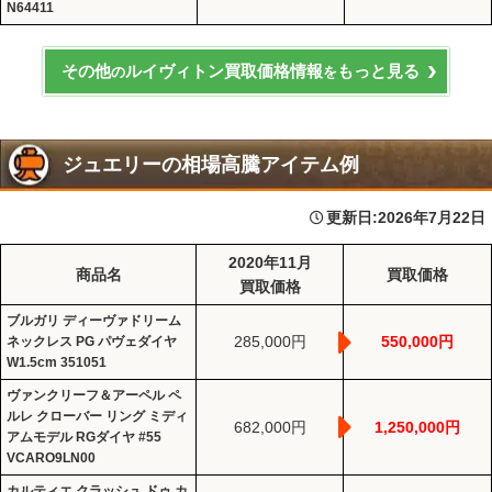
N64411
その他
ルイヴィトン買取価格情報
もっと見る
の
を
ジュエリーの相場高騰アイテム例
更新日:
2026年7月22日
2020年11月
商品名
買取価格
買取価格
ブルガリ ディーヴァドリーム
285,000円
550,000円
ネックレス PG パヴェダイヤ
W1.5cm 351051
ヴァンクリーフ＆アーペル ペ
ルレ クローバー リング ミディ
682,000円
1,250,000円
アムモデル RGダイヤ #55
VCARO9LN00
カルティエ クラッシュ ドゥ カ