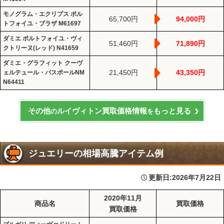
モノグラム・エクリプス ポル
65,700円
94,000円
トフォイユ・ブラザ M61697
ダミエ ポルトフォイユ・ヴィ
51,460円
71,890円
クトリーヌ(レッド) N41659
ダミエ・グラフィット クーヴ
21,450円
43,350円
ェルテュール・パスポールNM
N64411
その他
ルイヴィトン買取価格情報
もっと見る
の
を
ジュエリーの相場高騰アイテム例
更新日:
2026年7月22日
2020年11月
商品名
買取価格
買取価格