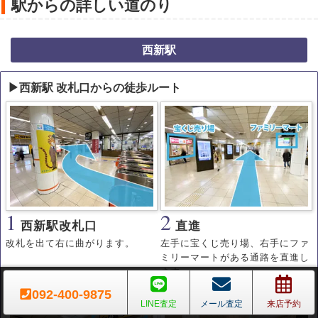
駅からの詳しい道のり
西新駅
▶西新駅 改札口からの徒歩ルート
1
2
西新駅改札口
直進
改札を出て右に曲がります。
左手に宝くじ売り場、右手にファ
ミリーマートがある通路を直進し
ます。
092-400-9875
LINE査定
メール査定
来店予約