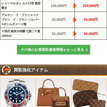
レミーマルタン ルイ13世 観音
140,000円
220,000円
開き
アルマン・ド・ブリニャック
30,000円
65,000円
ブラン・ド・ブラン シルバー
※ボトルダメージ無
十四代 純米大吟醸 七垂二十貫
60,000円
50,000円
1800ml
その他
お酒買取価格情報
もっと見る
の
を
買取強化アイテム