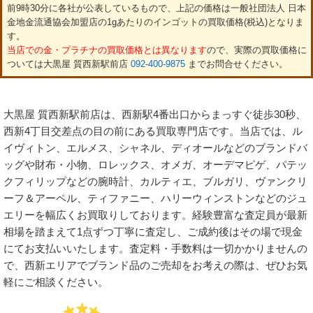
前9時30分に各社が公表しているもので、上記の価格は一般社団法人 日本
金地金流通協会加盟店の1gあたりのインゴットの買取価格(税込)となりま
す。
当店での金・プラチナの買取価格とは異なります
ので、実際の買取価格に
ついては大黒屋 質西新駅前店
092-400-9875
までお問合せください。
大黒屋 質西新駅前店は、西新駅4番出口からまっすぐ徒歩30秒、
西新4丁目交差点の目の前にある買取専門店です。当店では、ル
イヴィトン、エルメス、シャネル、ディオールなどのブランドバ
ッグや財布・小物、ロレックス、オメガ、オーデマピゲ、パテッ
クフィリップなどの腕時計、カルティエ、ブルガリ、ヴァンクリ
ーフ＆アーペル、ティファニー、ハリーウィンストンなどのジュ
エリーを幅広くお買取りしております。経験豊富な査定員が最新
相場を踏まえて1点ずつ丁寧に査定し、ご成約後はその場で現金
にてお支払いいたします。査定料・手数料は一切かかりませんの
で、西新エリアでブランド品のご売却をお考えの際は、ぜひお気
軽にご相談ください。