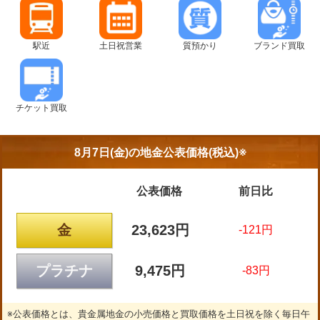
駅近
土日祝営業
質預かり
ブランド買取
チケット買取
8月7日(金)の
地金公表価格(税込)※
公表価格
前日比
金
23,623円
-121円
プラチナ
9,475円
-83円
※公表価格とは、貴金属地金の小売価格と買取価格を土日祝を除く毎日午