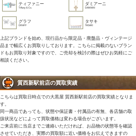
ティファニー
ダミアーニ
Tiffany & Co.
DAMIANI
グラフ
タサキ
GRAFF
TASAKI
上記ブランドを始め、現行品から限定品・廃盤品・ヴィンテージ
品まで幅広くお買取りしております。こちらに掲載のないブラン
ドもお買取り対象ですので、ご売却を検討の際はぜひお気軽にご
相談ください。
質西新駅前店の買取実績
こちらは買取日時点での大黒屋 質西新駅前店の買取実績となりま
す。
同一商品であっても、状態や保証書・付属品の有無、各店舗の取
扱状況などによって買取価格は変わる場合がございます。
ご来店前に当店までご連絡いただければ、お品物の状態等を確認
させていただき、実際の買取額に近い価格をお伝えできますの