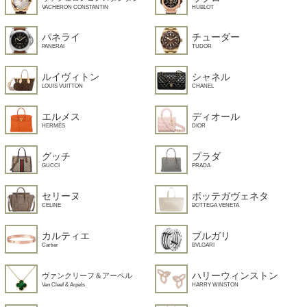
HUBLOT
VACHERON CONSTANTIN
パネライ
チューダー
PANERAI
TUDOR
ルイヴィトン
シャネル
LOUIS VUITTON
CHANEL
エルメス
ディオール
HERMÈS
DIOR
グッチ
プラダ
GUCCI
PRADA
セリーヌ
ボッテガヴェネタ
CELINE
BOTTEGA VENETA
カルティエ
ブルガリ
Cartier
BVLGARI
ハリーウィンストン
ヴァンクリーフ＆アーペル
HARRY WINSTON
Van Cleef & Arpels