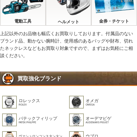
電動工具
金券・チケット
ヘルメット
上記以外のお品物も幅広くお買取りしております。付属品のない
ブランド品、動かない腕時計、使用感のあるバッグや財布、切れ
たネックレスなどもお買取り対象ですので、まずはお気軽にご相
談ください。
買取強化ブランド
ロレックス
オメガ
ROLEX
OMEGA
パテックフィリップ
オーデマピゲ
PATEK PHILPPE
AUDEMARS PIGUET
ウブロ
ヴァシュロンコンスタンタン