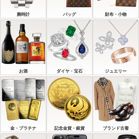
腕時計
バッグ
財布・小物
お酒
ダイヤ・宝石
ジュエリー
金・プラチナ
記念金貨・銀貨
ブランド古着