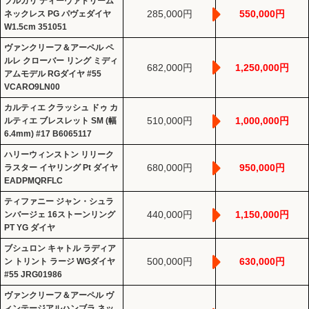
ブルガリ ディーヴァドリーム
285,000円
550,000円
ネックレス PG パヴェダイヤ
W1.5cm 351051
ヴァンクリーフ＆アーペル ペ
ルレ クローバー リング ミディ
682,000円
1,250,000円
アムモデル RGダイヤ #55
VCARO9LN00
カルティエ クラッシュ ドゥ カ
510,000円
1,000,000円
ルティエ ブレスレット SM (幅
6.4mm) #17 B6065117
ハリーウィンストン リリーク
680,000円
950,000円
ラスター イヤリング Pt ダイヤ
EADPMQRFLC
ティファニー ジャン・シュラ
440,000円
1,150,000円
ンバージェ 16ストーンリング
PT YG ダイヤ
ブシュロン キャトル ラディア
500,000円
630,000円
ン トリント ラージ WGダイヤ
#55 JRG01986
ヴァンクリーフ＆アーペル ヴ
ィンテージアルハンブラ ネッ