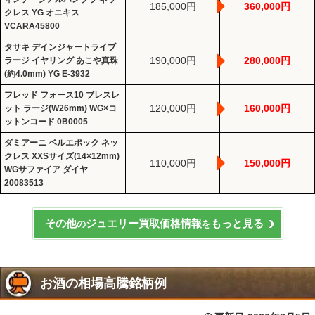
185,000円
360,000円
クレス YG オニキス
VCARA45800
タサキ デインジャートライブ
190,000円
280,000円
ラージ イヤリング あこや真珠
(約4.0mm) YG E-3932
フレッド フォース10 ブレスレ
120,000円
160,000円
ット ラージ(W26mm) WG×コ
ットンコード 0B0005
ダミアーニ ベルエポック ネッ
クレス XXSサイズ(14×12mm)
110,000円
150,000円
WGサファイア ダイヤ
20083513
その他
ジュエリー買取価格情報
もっと見る
の
を
お酒の相場高騰銘柄例