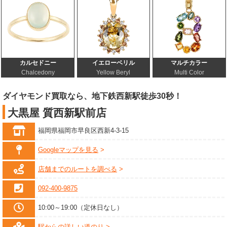
カルセドニー
イエローベリル
マルチカラー
Chalcedony
Yellow Beryl
Multi Color
ダイヤモンド買取なら、地下鉄西新駅徒歩30秒！
大黒屋 質西新駅前店
福岡県福岡市早良区西新4-3-15
Googleマップを見る
店舗までのルートを調べる
092-400-9875
10:00～19:00（定休日なし）
駅からの詳しい道のり