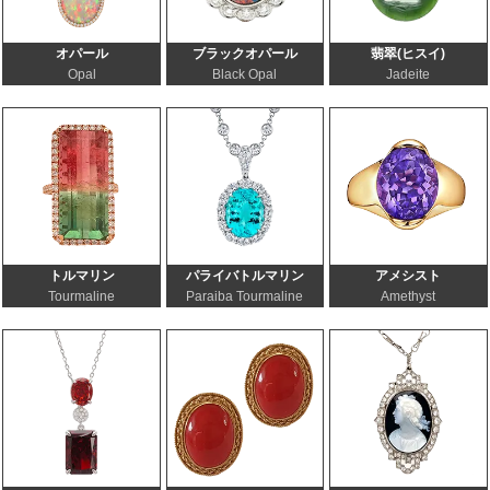
オパール
ブラックオパール
翡翠(ヒスイ)
Opal
Black Opal
Jadeite
トルマリン
パライバトルマリン
アメシスト
Tourmaline
Paraiba Tourmaline
Amethyst