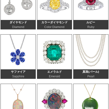
ダイヤモンド
カラーダイヤモンド
ルビー
Diamond
Color Diamond
Ruby
サファイア
エメラルド
真珠(パール)
Sapphire
Emerald
Pearl