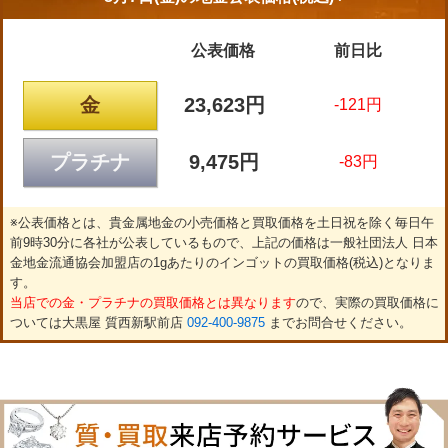
公表価格
前日比
金
23,623円
-121円
プラチナ
9,475円
-83円
※公表価格とは、貴金属地金の小売価格と買取価格を土日祝を除く毎日午
前9時30分に各社が公表しているもので、上記の価格は一般社団法人 日本
金地金流通協会加盟店の1gあたりのインゴットの買取価格(税込)となりま
す。
当店での金・プラチナの買取価格とは異なります
ので、実際の買取価格に
ついては大黒屋 質西新駅前店
092-400-9875
までお問合せください。