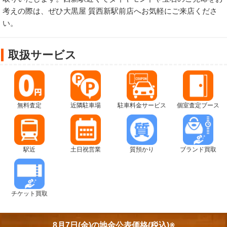
考えの際は、ぜひ大黒屋 質西新駅前店へお気軽にご来店くださ
い。
取扱サービス
無料査定
近隣駐車場
駐車料金サービス
個室査定ブース
駅近
土日祝営業
質預かり
ブランド買取
チケット買取
8月7日(金)の
地金公表価格(税込)※