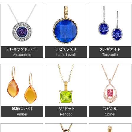
アレキサンドライト
ラピスラズリ
タンザナイト
Alexandrite
Lapis Lazuli
Tanzanite
琥珀(コハク)
ペリドット
スピネル
Amber
Peridot
Spinel