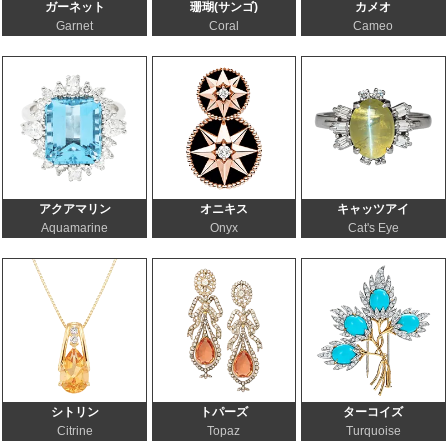
ガーネット
珊瑚(サンゴ)
カメオ
Garnet
Coral
Cameo
アクアマリン
オニキス
キャッツアイ
Aquamarine
Onyx
Cat's Eye
シトリン
トパーズ
ターコイズ
Citrine
Topaz
Turquoise